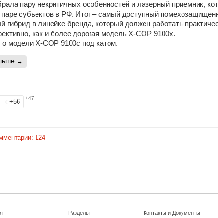
брала пару некритичных особенностей и лазерный приемник, ко
в паре субьектов в РФ. Итог – самый доступный помехозащищен
й гибрид в линейке бренда, который должен работать практиче
ективно, как и более дорогая модель X-COP 9100x.
 о модели X-COP 9100c под катом.
альше
+47
+56
мментарии:
124
я
Разделы
Контакты и Документы