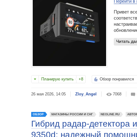
Перейти в 
Привет все
соответств
настраивае
обновление
читать д
Планирую купить
+8
Обзор понравился
26 мая 2026, 14:05
Zloy_Angel
7068
ОБЗОР
МАГАЗИНЫ РОССИИ И СНГ
NEOLINE.RU
АВТО
Гибрид радар-детектора 
9350d: надежный помощн