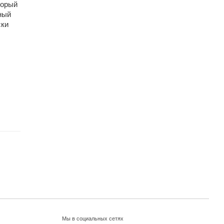
торый
ный
ски
Мы в социальных сетях