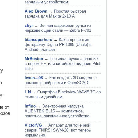
зарядным устройством
Alex_Brown
→
Простая быстрая
зарядка для Makita 2х10 А
zhyr
→
Вечная шариковая ручка из
нержавеющей стали — Zebra F-701
titansuperhero
→
Как я превратил
фоторамку Digma PF-1085 (Uhale) в
Android-планшет
MrBoston
→
Перьевая ручка Jinhao 59
с пером EF, или китайское видение Pilot
Elite
ту
lexus---08
→
Как создать 3D модель с
о
помощью нейросети и OpenSCAD
I_N
→
Смартфон Blackview WAVE 7C со
от
стильным дизайном
infino
→
Электронная нагрузка
е от
ALIENTEK EL15 — компактное,
розов
понятное, законченное устройство
VictorVG
→
Аппарат для точечной
сварки FNIRSI SWM-20: вот теперь
нормально