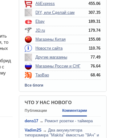
AliExpress
455.06
DIY, или Сделай сам
307.35
Ebay
189.31
JD.ru
179.74
ить
Магазины Китая
155.08
, то
пных
Новости сайта
110.76
Другие магазины
77.49
ибрид
Магазины России и СНГ
76.64
 с
ему
TaoBao
68.46
Все блоги
ЧТО У НАС НОВОГО
Публикации
Комментарии
dens17
→
Ремонт розетки - таймера
Vadim2S
→
Два аккумулятора
типоразмера "Makita" ёмкостью "9Ач" и