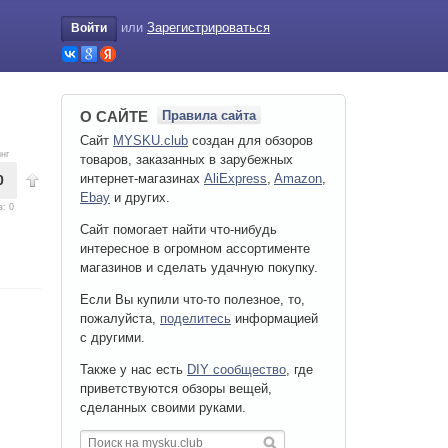
или
Зарегистрироваться
Войти
О САЙТЕ
Правила сайта
Сайт
MYSKU.club
cоздан для обзоров
нг
товаров, заказанных в зарубежных
интернет-магазинах
AliExpress
,
Amazon
,
0
Ebay
и других.
в:
0
Сайт помогает найти что-нибудь
интересное в огромном ассортименте
магазинов и сделать удачную покупку.
Если Вы купили что-то полезное, то,
пожалуйста,
поделитесь
информацией
с другими.
Также у нас есть
DIY сообщество
, где
приветствуются обзоры вещей,
сделанных своими руками.