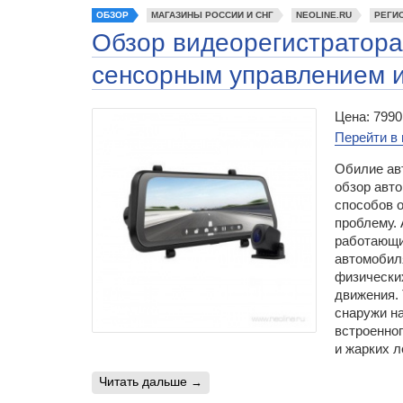
ОБЗОР
МАГАЗИНЫ РОССИИ И СНГ
NEOLINE.RU
РЕГИ
Обзор видеорегистратора 
сенсорным управлением и
Цена: 7990
Перейти в 
Обилие ав
обзор авто
способов о
проблему. 
работающи
автомобиля
физических
движения.
снаружи н
встроенно
и жарких л
читать дальше