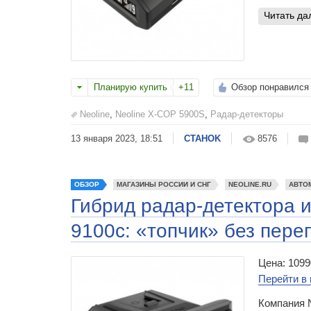
читать д
Планирую купить
+11
Обзор понравился
Neoline
,
Neoline X-COP 5900S
,
Радар-детекторы
13 января 2023, 18:51
CTAHOK
8576
ОБЗОР
МАГАЗИНЫ РОССИИ И СНГ
NEOLINE.RU
АВТО
Гибрид радар-детектора 
9100c: «топчик» без пере
Цена: 1099
Перейти в 
Компания N