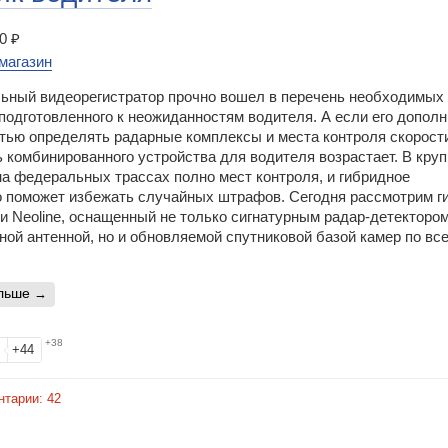
0 ₽
магазин
ьный видеорегистратор прочно вошел в перечень необходимых
подготовленного к неожиданностям водителя. А если его дополн
тью определять радарные комплексы и места контроля скорости
 комбинированного устройства для водителя возрастает. В кру
на федеральных трассах полно мест контроля, и гибридное
о поможет избежать случайных штрафов. Сегодня рассмотрим г
и Neoline, оснащенный не только сигнатурным радар-детектором
ой антенной, но и обновляемой спутниковой базой камер по вс
альше
+38
+44
нтарии:
42