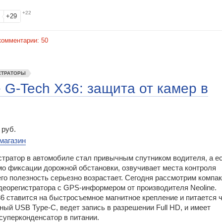
+22
+29
комментарии:
50
СТРАТОРЫ
 G-Tech X36: защита от камер в
 руб.
магазин
стратор в автомобиле стал привычным спутником водителя, а е
мо фиксации дорожной обстановки, озвучивает места контроля
его полезность серьезно возрастает. Сегодня рассмотрим компа
деорегистратора с GPS-информером от производителя Neoline.
6 ставится на быстросъемное магнитное крепление и питается 
ый USB Type-C, ведет запись в разрешении Full HD, и имеет
суперконденсатор в питании.