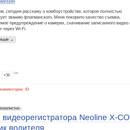
магазин
м, сегодня расскажу о комбоустройстве, которое полностью
ует званию флагманского. Меня покорило качество съемки,
мое предупреждение о камерах, скачивание записанного видео 
 через Wi-Fi.
альше
+30
+36
комментарии:
93
МОБИЛИСТАМ
и видеорегистратора Neoline X-C
ик водителя