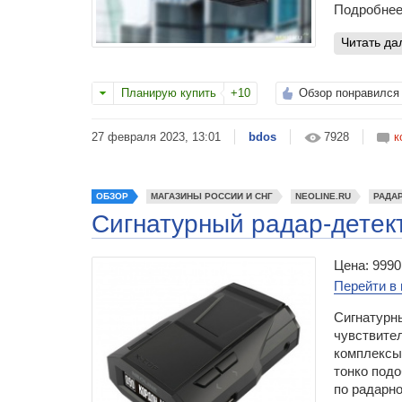
Подробнее
читать д
Планирую купить
+10
Обзор понравился
27 февраля 2023, 13:01
bdos
7928
к
ОБЗОР
МАГАЗИНЫ РОССИИ И СНГ
NEOLINE.RU
РАДА
Сигнатурный радар-детек
Цена: 9990
Перейти в 
Сигнатурны
чувствите
комплексы
тонко под
по радарно