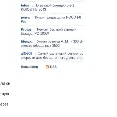
bdos
→
Погружной блендер 3-в-1
KOIOS HB-2043
jenya
→
Купон продавца на POCO F8
Pro
Krotus
→
Ремонт быстрой зарядки
Essager PD 100W
tituszx
→
Умная розетка ATMT - 300 Вт
вместо обещанных 3500
alf5908
→
Самый маленький регулятор
скорости для бесщеточного двигателя
Весь эфир
RSS
сли он
ктную
через