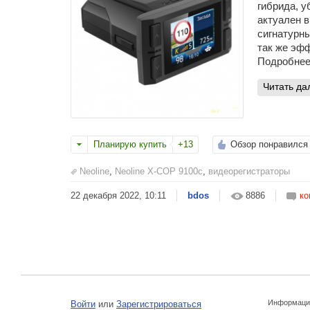
гибрида, у
актуален 
сигнатурны
так же эфф
Подробнее
читать д
Планирую купить
+13
Обзор понравился
Neoline
,
Neoline X-COP 9100c
,
видеорегистраторы
22 декабря 2022, 10:11
bdos
8886
ко
Информаци
Войти
или
Зарегистрироваться