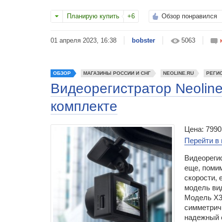
Планирую купить
+6
Обзор понравился
01 апреля 2023, 16:38
bobster
5063
ОБЗОР
МАГАЗИНЫ РОССИИ И СНГ
NEOLINE.RU
РЕГИ
Видеорегистратор Neoline
комплекте
Цена: 7990
Перейти в 
Видеореги
еще, поми
скорости, 
модель ви
Модель X3
симметричн
надежный 