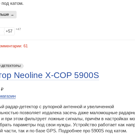
 под катом.
альше
+47
+57
омментарии:
61
Р-ДЕТЕКТОРЫ
тор Neoline X-COP 5900S
 ₽
магазин
й радар-детектор с рупорной антенной и увеличенной
льностью позволяет издалека засечь даже маломощные радарн
 и при этом фильтрует ложные сигналы, причём в настройках м
обрать параметры под свои нужды. Устройство работает как на
й части, так и по базе GPS. Подробнее про 5900S под катом.