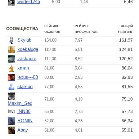
werter1245
6,46
5,00
1,46
РЕЙТИНГ
РЕЙТИНГ
ОБЩИЙ
СООБЩЕСТВА
ОБЗОРОВ
ПРОСМОТРОВ
РЕЙТИНГ
Skylab
161,97
154,00
7,97
kdekaluga
124,81
119,00
5,81
vaskapro
120,52
112,00
8,52
xman
86,04
81,00
5,04
lexus---08
82,93
80,00
2,93
starson
81,55
77,00
4,55
75,10
71,00
4,10
Maxim_Sed
INN36
57,73
55,00
2,73
RONIN
56,34
52,00
4,33
Abay
55,01
51,00
4,01