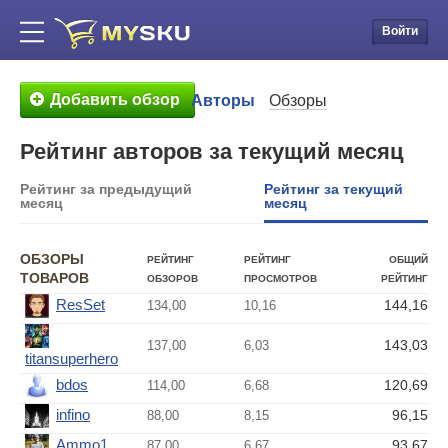
Войти
Добавить обзор
Авторы
Обзоры
Рейтинг авторов за текущий месяц
Рейтинг за предыдущий
Рейтинг за текущий
месяц
месяц
ОБЗОРЫ
РЕЙТИНГ
РЕЙТИНГ
ОБЩИЙ
ТОВАРОВ
ОБЗОРОВ
ПРОСМОТРОВ
РЕЙТИНГ
ResSet
144,16
134,00
10,16
143,03
137,00
6,03
titansuperhero
bdos
120,69
114,00
6,68
infino
96,15
88,00
8,15
Ammo1
93,67
87,00
6,67