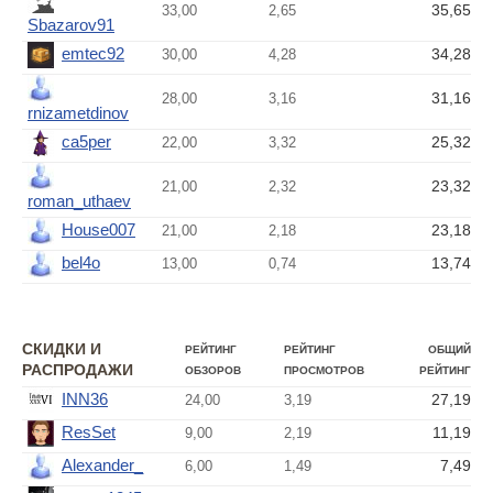
35,65
33,00
2,65
Sbazarov91
emtec92
34,28
30,00
4,28
31,16
28,00
3,16
rnizametdinov
ca5per
25,32
22,00
3,32
23,32
21,00
2,32
roman_uthaev
House007
23,18
21,00
2,18
bel4o
13,74
13,00
0,74
СКИДКИ И
РЕЙТИНГ
РЕЙТИНГ
ОБЩИЙ
РАСПРОДАЖИ
ОБЗОРОВ
ПРОСМОТРОВ
РЕЙТИНГ
INN36
27,19
24,00
3,19
ResSet
11,19
9,00
2,19
Alexander_
7,49
6,00
1,49