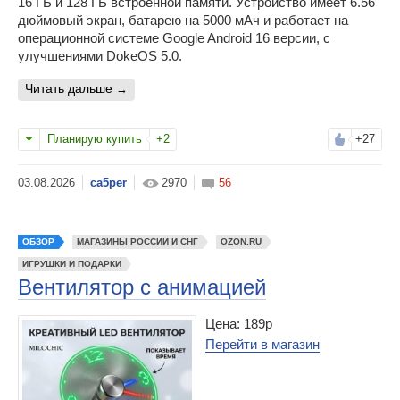
16 ГБ и 128 ГБ встроенной памяти. Устройство имеет 6.56
дюймовый экран, батарею на 5000 мАч и работает на
операционной системе Google Android 16 версии, с
улучшениями DokeOS 5.0.
читать дальше
Планирую купить
+2
+27
ca5per
2970
56
ОБЗОР
МАГАЗИНЫ РОССИИ И СНГ
OZON.RU
ИГРУШКИ И ПОДАРКИ
Вентилятор с анимацией
Цена: 189р
Перейти в магазин