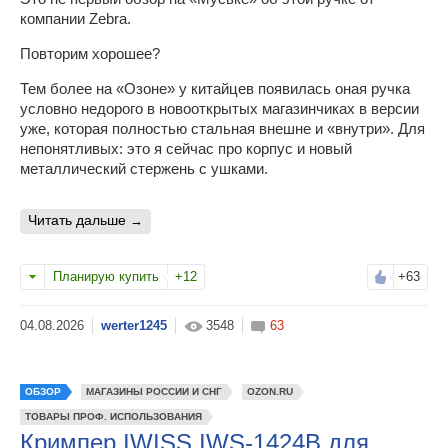
компании Zebra.
Повторим хорошее?
Тем более на «Озоне» у китайцев появилась оная ручка
условно недорого в новооткрытых магазинчиках в версии
уже, которая полностью стальная внешне и «внутри». Для
непонятливых: это я сейчас про корпус и новый
металлический стержень с ушками.
читать дальше
Планирую купить
+12
+63
werter1245
3548
63
ОБЗОР
МАГАЗИНЫ РОССИИ И СНГ
OZON.RU
ТОВАРЫ ПРОФ. ИСПОЛЬЗОВАНИЯ
Кримпер IWISS IWS-1424B для