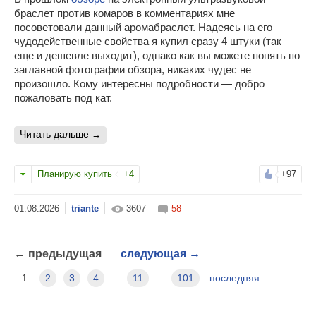
браслет против комаров в комментариях мне
посоветовали данный аромабраслет. Надеясь на его
чудодейственные свойства я купил сразу 4 штуки (так
еще и дешевле выходит), однако как вы можете понять по
заглавной фотографии обзора, никаких чудес не
произошло. Кому интересны подробности — добро
пожаловать под кат.
читать дальше
Планирую купить
+4
+97
triante
3607
58
←
предыдущая
следующая
→
2
3
4
11
101
последняя
1
...
...