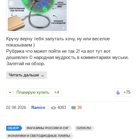
Кручу верчу тебя запутать хочу, ну или веселое
показываем )
Рубрика что может пойти не так 2! «а вот тут вот
дешевле» © народная мудрость в комментариях муськи.
Залетай на обзор.
читать дальше
Планирую купить
+4
+75
Ramiro
4083
39
ОБЗОР
МАГАЗИНЫ РОССИИ И СНГ
OZON.RU
ФОНАРИКИ И СВЕТОДИОДНЫЕ ЛАМПЫ