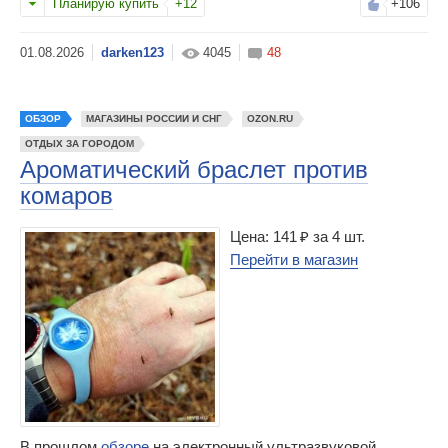
Планирую купить
+12
+106
darken123
4045
48
ОБЗОР
МАГАЗИНЫ РОССИИ И СНГ
OZON.RU
ОТДЫХ ЗА ГОРОДОМ
Ароматический браслет против
комаров
Цена: 141 ₽ за 4 шт.
Перейти в магазин
В прошлом
обзоре
на электронный ультразвуковой