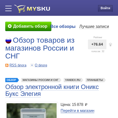
Войти
Добавить обзор
Все обзоры
Лучшие записи
Обзор товаров из
Рейтинг
+76.64
магазинов России и
голосов:
32
СНГ
RSS блога
О блоге
ОБЗОР
МАГАЗИНЫ РОССИИ И СНГ
YANDEX.RU
ПЛАНШЕТЫ
Обзор электронной книги Оникс
Букс Элегия
Цена: 15 878 ₽
Перейти в магазин