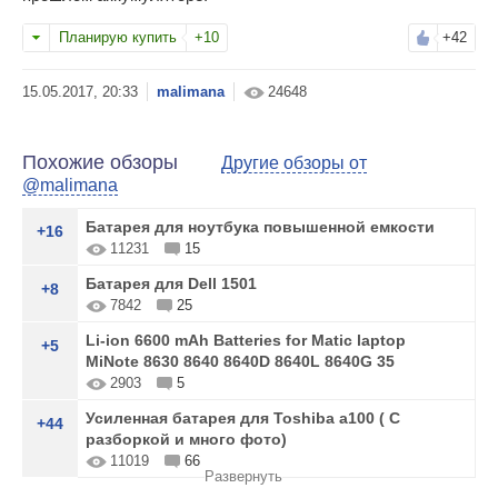
Планирую купить
+10
+42
malimana
24648
Похожие обзоры
Другие обзоры от
@malimana
Батарея для ноутбука повышенной емкости
+16
11231
15
Батарея для Dell 1501
+8
7842
25
Li-ion 6600 mAh Batteries for Matic laptop
+5
MiNote 8630 8640 8640D 8640L 8640G 35
2903
5
Усиленная батарея для Toshiba a100 ( С
+44
разборкой и много фото)
11019
66
Развернуть