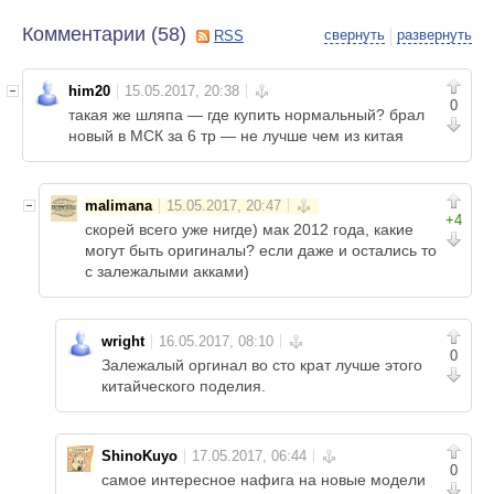
Комментарии (
58
)
свернуть
развернуть
RSS
him20
0
такая же шляпа — где купить нормальный? брал
новый в МСК за 6 тр — не лучше чем из китая
malimana
+4
скорей всего уже нигде) мак 2012 года, какие
могут быть оригиналы? если даже и остались то
с залежалыми акками)
wright
0
Залежалый оргинал во сто крат лучше этого
китайческого поделия.
ShinoKuyo
0
самое интересное нафига на новые модели