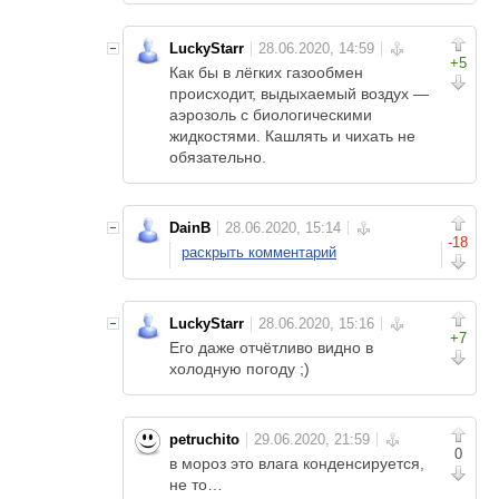
LuckyStarr
+5
Как бы в лёгких газообмен
происходит, выдыхаемый воздух —
аэрозоль с биологическими
жидкостями. Кашлять и чихать не
обязательно.
DainB
-18
раскрыть комментарий
LuckyStarr
+7
Его даже отчётливо видно в
холодную погоду ;)
petruchito
0
в мороз это влага конденсируется,
не то…