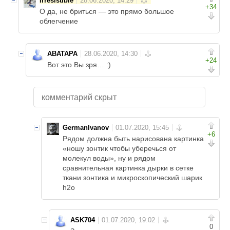
irresistible
+34
О да, не бриться — это прямо большое
облегчение
ABATAPA
+24
Вот это Вы зря… :)
комментарий скрыт
GermanIvanov
+6
Рядом должна быть нарисована картинка
«ношу зонтик чтобы уберечься от
молекул воды», ну и рядом
сравнительная картинка дырки в сетке
ткани зонтика и микроскопический шарик
h2o
ASK704
0