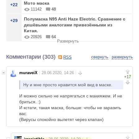
Мото маска
+22
11142
48
Полумаска N95 Anti Haze Electric. Сравнение с
+29
дешёвыми аналогами привезёнными из
Китая.
20926
64
Развернуть
Комментарии (
303
)
свернуть
развернуть
RSS
muraveiX
+17
Ну и мне просто нравится мой вид в маске.
И можно сильно не напрягаться с макияжем. И не
бриться. :)
И кстати, такая маска, больше: чтобы не заразить
вас.
(Вирусы спокойно вылетят через клапан)