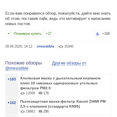
Если вам понравился обзор, пожалуйста, дайте мне знать
об этом, поставив лайк, ведь это мотивирует к написанию
новых постов.
Планирую купить
+27
+168
irresistible
15340
Похожие обзоры
Другие обзоры от
@irresistible
Хлопковая маска с дыхательным клапаном
+183
плюс 10 сменных одноразовых угольных
фильтров PM2.5
12008
176
Пылезащитная маска-фильтр Xiaomi ZHIMI PM
+162
2,5 с клапаном (стандарта KN95)
18882
295