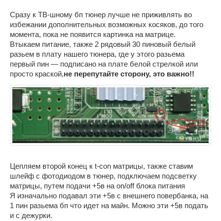
Сразу к ТВ-шному бп тюнер лучше не приживлять во
избежании дополнительных возможных косяков, до того
момента, пока не появится картинка на матрице.
Втыкаем питание, также 2 рядовый 30 пиновый белый
разьем в плату нашего тюнера, где у этого разьема
первый пин — подписано на плате белой стрелкой или
просто краской,
не перепутайте сторону, это важно!!
Цепляем второй конец к t-con матрицы, также ставим
шлейф с фотодиодом в тюнер, подключаем подсветку
матрицы, путем подачи +5в на on/off блока питания
Я изначально подавал эти +5в с внешнего повербанка, на
1 пин разьема бп что идет на майн. Можно эти +5в подать
и с дежурки.