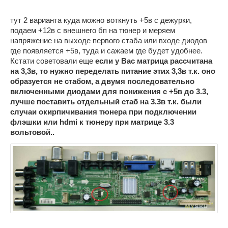
тут 2 варианта куда можно воткнуть +5в с дежурки,
подаем +12в с внешнего бп на тюнер и меряем
напряжение на выходе первого стаба или входе диодов
где появляется +5в, туда и сажаем где будет удобнее.
Кстати советовали еще
если у Вас матрица рассчитана
на 3,3в, то нужно переделать питание этих 3,3в т.к. оно
образуется не стабом, а двумя последовательно
включенными диодами для понижения с +5в до 3.3,
лучше поставить отдельный стаб на 3.3в т.к. были
случаи окирпичивания тюнера при подключении
флэшки или hdmi к тюнеру при матрице 3.3
вольтовой..