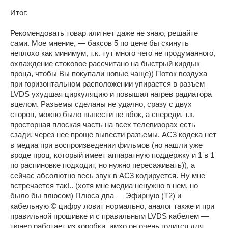
Итог:
Рекомендовать товар или нет даже не знаю, решайте
сами. Мое мнение, — баксов 5 по цене бы скинуть
неплохо как минимум, т.к. тут много чего не продуманного,
охлаждение стоковое рассчитано на быстрый кирдык
проца, чтобы Вы покупали новые чаще)) Поток воздуха
при горизонтальном расположении упирается в разъем
LVDS ухудшая циркуляцию и повышая нагрев радиатора
вцелом. Разъемы сделаны не удачно, сразу с двух
сторон, можно было вывести не вбок, а спереди, т.к.
просторная плоская часть на всех телевизорах есть
сзади, через нее проще вывести разъемы. AC3 кодека нет
в медиа при воспроизведении фильмов (но нашли уже
вроде проц, который имеет аппаратную поддержку и 1 в 1
по распиновке подходит, но нужно пересаживать)), а
сейчас абсолютно весь звук в AC3 кодируется. Ну мне
встречается так!.. (хотя мне медиа ненужно в нем, но
было бы плюсом) Плюса два — Эфирную (T2) и
кабельную © цифру ловит нормально, аналог также и при
правильной прошивке и с правильным LVDS кабелем —
тюнер работает из коробки, имхо он очень годится для