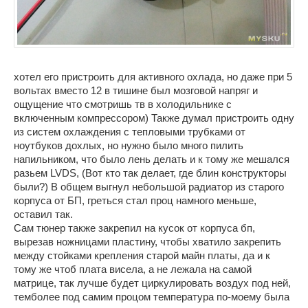
хотел его пристроить для активного охлада, но даже при 5
вольтах вместо 12 в тишине был мозговой напряг и
ощущение что смотришь тв в холодильнике с
включенным компрессором) Также думал пристроить одну
из систем охлаждения с тепловыми трубками от
ноутбуков дохлых, но нужно было много пилить
напильником, что было лень делать и к тому же мешался
разьем LVDS, (Вот кто так делает, где блин конструкторы
были?) В общем выгнул небольшой радиатор из старого
корпуса от БП, греться стал проц намного меньше,
оставил так.
Сам тюнер также закрепил на кусок от корпуса бп,
вырезав ножницами пластину, чтобы хватило закрепить
между стойками крепления старой майн платы, да и к
тому же чтоб плата висела, а не лежала на самой
матрице, так лучше будет циркулировать воздух под ней,
темболее под самим процом температура по-моему была