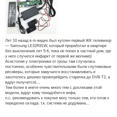
Лет 10 назад в m-видео был куплен первый ЖК телевизор
— Samsung LE32R81W, который проработал в квартире
без выключения лет 5-6, пока не попал в частный дом, где
у него случился инфаркт от первой же молнии))
Асистолия у электроники от грозы там случалась
постоянно, особенно чувствительными были спутниковые
ресиверы, которые замучался восстанавливать и
захотелось дешево проапгрейдить старичка до DVB-T2, а
вдруг получится)…
Тем более в инете очень много тем с дохляками этой
модели, вдруг кому понадобится инфа.
п.с. рекомендовать к покупке могу только тем, кто готов к
переделке охлада. т.к. система не додумана…