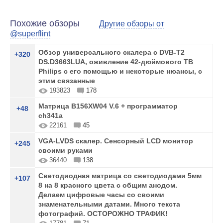
Похожие обзоры
Другие обзоры от
@superflint
Обзор универсального скалера с DVB-T2
+320
DS.D3663LUA, оживление 42-дюймового ТВ
Philips с его помощью и некоторые нюансы, с
этим связанные
193823
178
Матрица B156XW04 V.6 + программатор
+48
ch341a
22161
45
VGA-LVDS скалер. Сенсорный LCD монитор
+245
своими руками
36440
138
Светодиодная матрица со светодиодами 5мм
+107
8 на 8 красного цвета с общим анодом.
Делаем цифровые часы со своими
знаменательными датами. Много текста
фотографий. ОСТОРОЖНО ТРАФИК!