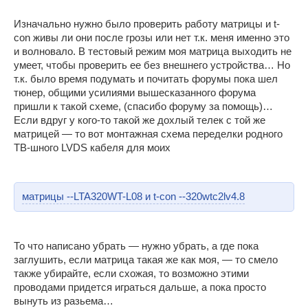
Изначально нужно было проверить работу матрицы и t-
con живы ли они после грозы или нет т.к. меня именно это
и волновало. В тестовый режим моя матрица выходить не
умеет, чтобы проверить ее без внешнего устройства… Но
т.к. было время подумать и почитать форумы пока шел
тюнер, общими усилиями вышесказанного форума
пришли к такой схеме, (спасибо форуму за помощь)…
Если вдруг у кого-то такой же дохлый телек с той же
матрицей — то вот монтажная схема переделки родного
ТВ-шного LVDS кабеля для моих
матрицы --LTA320WT-L08 и t-con --320wtc2lv4.8
То что написано убрать — нужно убрать, а где пока
заглушить, если матрица такая же как моя, — то смело
также убирайте, если схожая, то возможно этими
проводами придется играться дальше, а пока просто
вынуть из разьема…