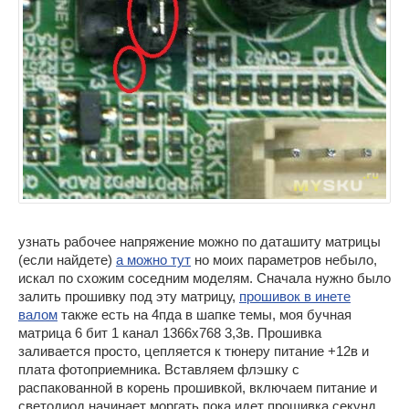
узнать рабочее напряжение можно по даташиту матрицы
(если найдете)
а можно тут
но моих параметров небыло,
искал по схожим соседним моделям. Сначала нужно было
залить прошивку под эту матрицу,
прошивок в инете
валом
также есть на 4пда в шапке темы, моя бучная
матрица 6 бит 1 канал 1366х768 3,3в. Прошивка
заливается просто, цепляется к тюнеру питание +12в и
плата фотоприемника. Вставляем флэшку с
распакованной в корень прошивкой, включаем питание и
светодиод начинает моргать пока идет прошивка секунд