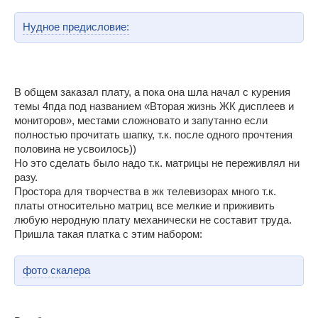
Нудное предисловие:
В общем заказал плату, а пока она шла начал с курения
темы 4пда под названием «Вторая жизнь ЖК дисплеев и
мониторов», местами сложновато и запутанно если
полностью прочитать шапку, т.к. после одного прочтения
половина не усвоилось))
Но это сделать было надо т.к. матрицы не переживлял ни
разу.
Простора для творчества в жк телевизорах много т.к.
платы относительно матриц все мелкие и приживить
любую неродную плату механически не составит труда.
Пришла такая платка с этим набором:
фото скалера