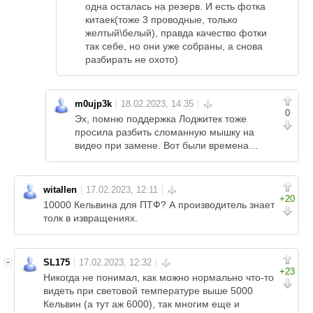
одна осталась на резерв. И есть фотка
китаек(тоже 3 проводные, только
желтый\белый), правда качество фотки
так себе, но они уже собраны, а снова
разбирать не охото)
m0ujp3k
0
Эх, помню поддержка Лоджитек тоже
просила разбить сломанную мышку на
видео при замене. Вот были времена…
witallen
+20
10000 Кельвина для ПТФ? А производитель знает
толк в извращениях.
SL175
+23
Никогда не понимал, как можно нормально что-то
видеть при световой температуре выше 5000
Кельвин (а тут аж 6000), так многим еще и