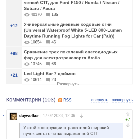
четкой СТГ, для Ford F150 / Honda / Nissan /
Subaru / Acura
40170
185
Универсальные дневные ходовые огни
+12
(Universal Waterproof White 5-LED 800-Lumen
Daytime Running Fog Lights for Car (Pair))
10654
46
Сравнение трех поколений светодиодных
+88
фар для электротранспорта Arctic
13745
66
Led Light Bar 7 дюймов
+21
10614
23
Развернуть
Комментарии (
103
)
свернуть
развернуть
RSS
daywolker
+7
У этой конструкции отражателей широкий
пучок света с четко выраженной СТГ.