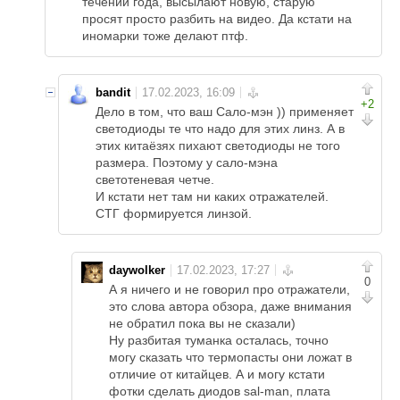
течении года, высылают новую, старую
просят просто разбить на видео. Да кстати на
иномарки тоже делают птф.
bandit
+2
Дело в том, что ваш Сало-мэн )) применяет
светодиоды те что надо для этих линз. А в
этих китаёзях пихают светодиоды не того
размера. Поэтому у сало-мэна
светотеневая четче.
И кстати нет там ни каких отражателей.
СТГ формируется линзой.
daywolker
0
А я ничего и не говорил про отражатели,
это слова автора обзора, даже внимания
не обратил пока вы не сказали)
Ну разбитая туманка осталась, точно
могу сказать что термопасты они ложат в
отличие от китайцев. А и могу кстати
фотки сделать диодов sal-man, плата