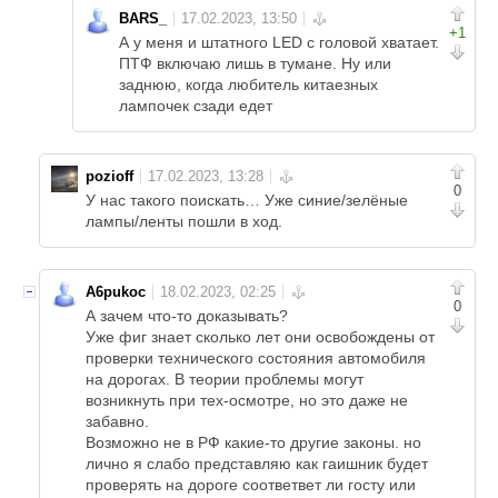
BARS_
+1
А у меня и штатного LED с головой хватает.
ПТФ включаю лишь в тумане. Ну или
заднюю, когда любитель китаезных
лампочек сзади едет
pozioff
0
У нас такого поискать… Уже синие/зелёные
лампы/ленты пошли в ход.
A6pukoc
0
А зачем что-то доказывать?
Уже фиг знает сколько лет они освобождены от
проверки технического состояния автомобиля
на дорогах. В теории проблемы могут
возникнуть при тех-осмотре, но это даже не
забавно.
Возможно не в РФ какие-то другие законы. но
лично я слабо представляю как гаишник будет
проверять на дороге соответвет ли госту или