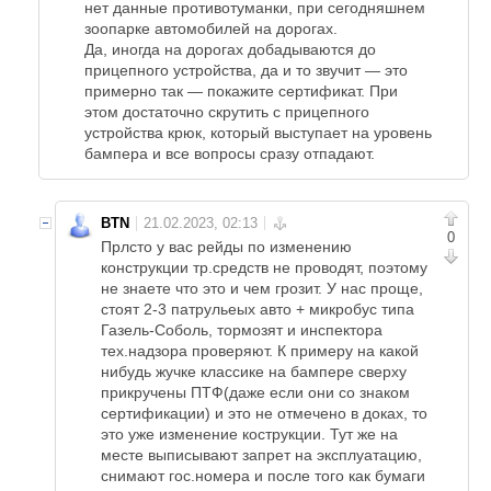
нет данные противотуманки, при сегодняшнем
зоопарке автомобилей на дорогах.
Да, иногда на дорогах добадываются до
прицепного устройства, да и то звучит — это
примерно так — покажите сертификат. При
этом достаточно скрутить с прицепного
устройства крюк, который выступает на уровень
бампера и все вопросы сразу отпадают.
BTN
0
Прлсто у вас рейды по изменению
конструкции тр.средств не проводят, поэтому
не знаете что это и чем грозит. У нас проще,
стоят 2-3 патрульеых авто + микробус типа
Газель-Соболь, тормозят и инспектора
тех.надзора проверяют. К примеру на какой
нибудь жучке классике на бампере сверху
прикручены ПТФ(даже если они со знаком
сертификации) и это не отмечено в доках, то
это уже изменение кострукции. Тут же на
месте выписывают запрет на эксплуатацию,
снимают гос.номера и после того как бумаги