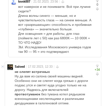
knnk007
0
вот наверное и не понимаете. Всё при лучине
сидите?
Длина волны синего — меньше, но и
чувствительность глаза — на синем меньше. А
вот «разрешающая» способность и пробивная
«глубина» — значительно больше.
Для освещения = для работы, для глаз
(поймете лет с 50) как раз 6800К — 10 000К =
ТО ЧТО НАДО!
ЗЫ. Исследования Московского универа годов
так 90 — 95 = это подтверждают.
Saloed
+34
не слепят встречных
Ну да вам из салона своей машины видней.
Особенно они не слепят когда грязью с дороги
подзас.утся и светят куда угодно только не на
дорогу. Надеюсь для включателей
протвотуманок
без тумана котел рядышком
ксенонщинами неслепящими и различными
диодщиками в галогеновой оптике.