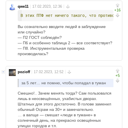
qwe11
+16
В
этих
ПТФ
нет
ничего
такого,
что
противоречит
Вы сознательно вводите людей в заблуждение
или случайно?
— П2 ГОСТ соблюдён?
— П6 и особенно таблица 2 — все соответствует?
— П8. Инструментальная проверка
производилась?
pozioff
+5
за 5 лет… не помню, чтобы попадал в туман
Смешно!.. Зачем менять тогда? Сам пользовался
лишь в неосвещённых, ухабистых дворах.
Штатных для этого достаточно. В голове заменил
обычный Осрам на 30+ и замечательно.
… а вапще — смешат «люди в тумане» в
солнечный день, на прекрасно освещённых
улицах городов и т.п.