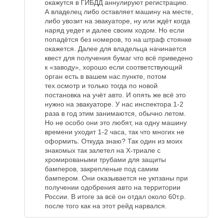
окажутся в ГИБДД аннулируют регистрацию.
А владелец либо оставляет машину на месте,
либо увозит на эвакуаторе, ну или ждёт когда
наряд уедет и далее своим ходом. Но если
попадётся без номеров, то на штраф стоянке
окажется. Далее для владельца начинается
квест для получения бумаг что всё приведено
к «заводу», хорошо если соответствующий
орган есть в вашем нас.пункте, потом
тех.осмотр и только тогда по новой
постановка на учёт авто. И опять же всё это
нужно на эвакуаторе. У нас инспектора 1-2
раза в год этим занимаются, обычно летом.
Но не особо они это любят, на одну машину
времени уходит 1-2 часа, так что многих не
оформить. Откуда знаю? Так один из моих
знакомых так залетел на Х-триале с
хромироваными трубами для защиты
бамперов, закрепленые под самим
бампером. Они оказывается не укпзаны при
получении одобрения авто на территории
России. В итоге за всё он отдал около 60т.р.
после того как на этот рейд нарвался.