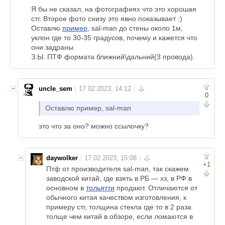
Я бы не сказал, на фотографиях что это хорошая
стг. Второе фото снизу это явно показывает :)
Оставлю
пример
, sal-man до стены около 1м,
уклон где то 30-35 градусов, почему и кажется что
они задраны.
З.Ы. ПТФ формата ближний\дальний(3 провода).
uncle_sem
0
Оставлю пример, sal-man
это что за оно? можно ссылочку?
daywolker
+1
Птф от производителя sal-man, так скажем
заводской китай, где взять в РБ — хз, в РФ в
основном в
тольятти
продают. Отличаются от
обычного китая качеством изготовления, к
примеру стг, толщина стекла где то в 2 раза
толще чем китай в обзоре, если ломаются в