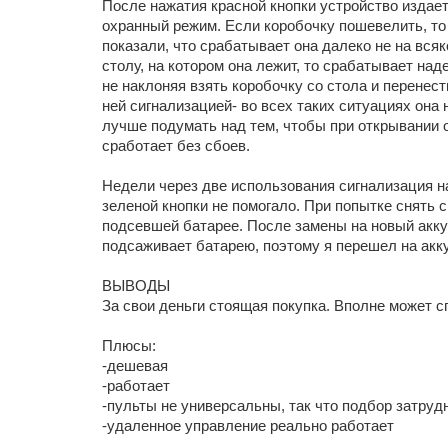
После нажатия красной кнопки устройство издает
охранный режим. Если коробочку пошевелить, то 
показали, что срабатывает она далеко не на всяк
столу, на котором она лежит, то срабатывает на
не наклоняя взять коробочку со стола и перенест
ней сигнализацией- во всех таких ситуациях она 
лучше подумать над тем, чтобы при открывании о
сработает без сбоев.
Недели через две использования сигнализация н
зеленой кнопки не помогало. При попытке снять 
подсевшей батарее. После замены на новый акку
подсаживает батарею, поэтому я перешел на акк
ВЫВОДЫ
За свои деньги стоящая покупка. Вполне может с
Плюсы:
-дешевая
-работает
-пульты не универсальны, так что подбор затруд
-удаленное управление реально работает