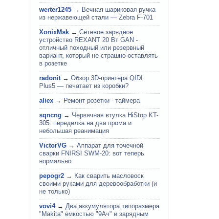
werter1245
→
Вечная шариковая ручка
из нержавеющей стали — Zebra F-701
XonixMsk
→
Сетевое зарядное
устройство REXANT 20 Вт GAN -
отличный походный или резервный
вариант, который не страшно оставлять
в розетке
radonit
→
Обзор 3D-принтера QIDI
Plus5 — печатает из коробки?
aliex
→
Ремонт розетки - таймера
sqncng
→
Червячная втулка HiStop KT-
305: переделка на два прома и
небольшая реанимация
VictorVG
→
Аппарат для точечной
сварки FNIRSI SWM-20: вот теперь
нормально
pepogr2
→
Как сварить масловоск
своими руками для деревообработки (и
не только)
vovi4
→
Два аккумулятора типоразмера
"Makita" ёмкостью "9Ач" и зарядным