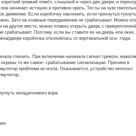
 короткий громкий «пик!», слышный и через две двери, и перехо
она начинает истошно и противно орать. Тесты на чувствитель
ое движение. Если коробочку наклонить, если тряхнуть/стукнуть
дежно. Зато на плавные передвижения не срабатывает. Можно пл
и на другое место, можно плавно открыть дверь с прикрепленно
не срабатывает. Поэтому, если вы ставите ее на дверь или окно,
кна/двери коробочка отклонялась от вертикальной оси- тогда
ачала глючить. При включении начинала сигнал тревоги, нажати
с охраны то же самое- срабатывание сигнализации. Причина в
мулятор проблема исчезла. Оказывается, устройство неплохо
умулятор.
пугнуть незадачливого вора
нен