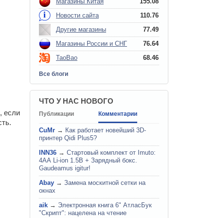
Магазины Китая
155.08
Новости сайта
110.76
Другие магазины
77.49
Магазины России и СНГ
76.64
TaoBao
68.46
Все блоги
ЧТО У НАС НОВОГО
, если
Публикации
Комментарии
сть.
CuMr
→
Как работает новейший 3D-
принтер Qidi Plus5?
INN36
→
Стартовый комплект от Imuto:
4АА Li-ion 1.5В + Зарядный бокс.
Gaudeamus igitur!
Abay
→
Замена москитной сетки на
окнах
aik
→
Электронная книга 6" АтласБук
"Скрипт": нацелена на чтение