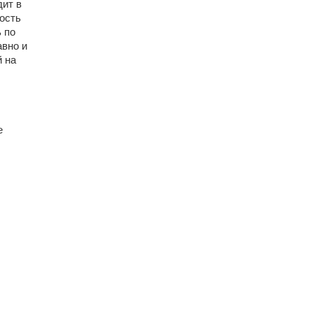
дит в
ность
 по
авно и
й на
е