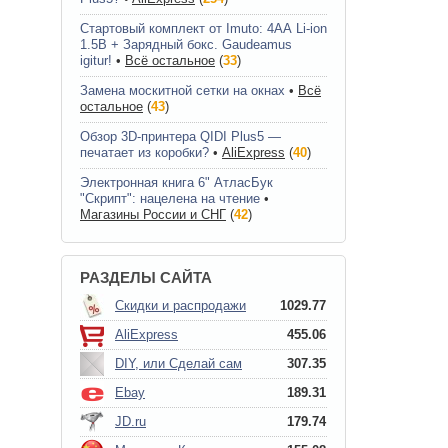
Стартовый комплект от Imuto: 4АА Li-ion
1.5В + Зарядный бокс. Gaudeamus
igitur!
•
Всё остальное
(
33
)
Замена москитной сетки на окнах
•
Всё
остальное
(
43
)
Обзор 3D-принтера QIDI Plus5 —
печатает из коробки?
•
AliExpress
(
40
)
Электронная книга 6" АтласБук
"Скрипт": нацелена на чтение
•
Магазины России и СНГ
(
42
)
РАЗДЕЛЫ САЙТА
Скидки и распродажи
1029.77
AliExpress
455.06
DIY, или Сделай сам
307.35
Ebay
189.31
JD.ru
179.74