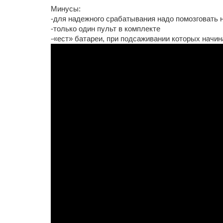
Минусы:
-для надежного срабатывания надо помозговать
-только один пульт в комплекте
-«ест» батареи, при подсаживании которых начин