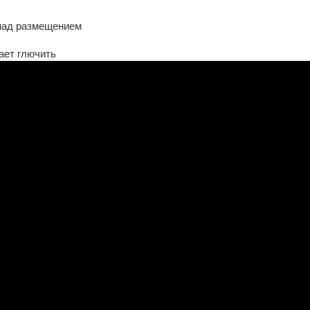
 над размещением
ает глючить