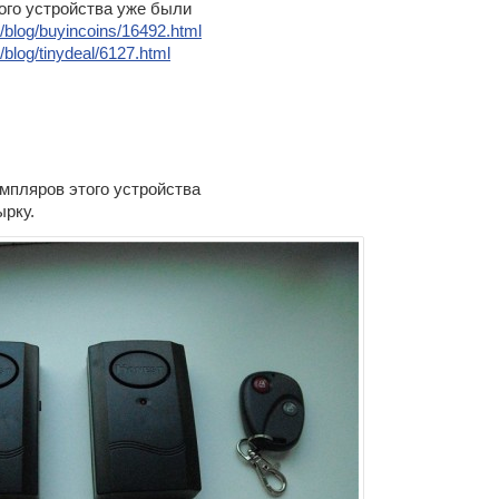
ого устройства уже были
/blog/buyincoins/16492.html
blog/tinydeal/6127.html
мпляров этого устройства
ырку.