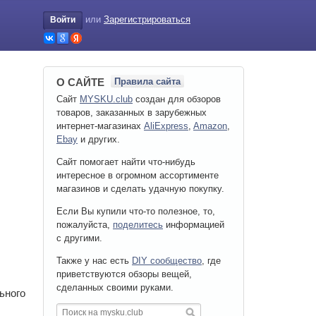
или
Зарегистрироваться
Войти
О САЙТЕ
Правила сайта
Сайт
MYSKU.club
cоздан для обзоров
товаров, заказанных в зарубежных
интернет-магазинах
AliExpress
,
Amazon
,
Ebay
и других.
Сайт помогает найти что-нибудь
интересное в огромном ассортименте
магазинов и сделать удачную покупку.
Если Вы купили что-то полезное, то,
пожалуйста,
поделитесь
информацией
с другими.
Также у нас есть
DIY сообщество
, где
приветствуются обзоры вещей,
сделанных своими руками.
ьного