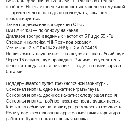
Вставлял флешки на 128 и 256 ГБ. Распознаются без
проблем. Но если флешки полностью заполнены музыкой
— придётся довольно долго подождать, пока они
просканируются.
Также поддерживается функция OTG.
ЦАП AK4490 — по одному на канал.
Диапазон воспроизводимых частот от 5 Гц до 55 кГц.
Отсюда и наклейка «Hi-Res» под экраном.
Усилитель 2 × OPA1642 (ФНЧ) + 2 × OPA426
На низкомных наушниках — на паузе слышен лёгкий шум.
Через 15 секунд, шум пропадает. Видимо, на усилитель
перестаёт подаваться питание — ради экономии заряда
батареи.
Поддерживается пульт трехкнопочной гарнитуры.
Основная кнопка, одно нажатие: играть/пауза
Основная кнопка, двойное нажатие: следующая песня
Основная кнопка, тройное нажатие: предыдущая песня.
Кнопки плюс/минус на гарнитура: регулировка громкости
Если у вас трехкнопочная apple совместимая гарнитура —
работать будет только основная кнопка.