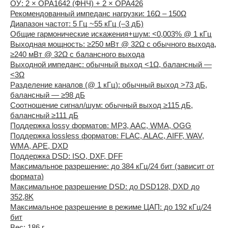
ОУ: 2 × OPA1642 (ФНЧ) + 2 × OPA426
Рекомендованный импеданс нагрузки: 16Ω – 150Ω
Диапазон частот: 5 Гц ~55 кГц (–3 дБ)
Общие гармонические искажения+шум: <0,003% @ 1 кГц
Выходная мощность: ≥250 мВт @ 32Ω с обычного выхода,
≥240 мВт @ 32Ω с балансного выхода
Выходной импеданс: обычный выход <1Ω, балансный —
<3Ω
Разделение каналов (@ 1 кГц): обычный выход >73 дБ,
балансный — ≥98 дБ
Соотношение сигнал/шум: обычный выход ≥115 дБ,
балансный ≥111 дБ
Поддержка lossy форматов: MP3, AAC, WMA, OGG
Поддержка lossless форматов: FLAC, ALAC, AIFF, WAV,
WMA, APE, DXD
Поддержка DSD: ISO, DXF, DFF
Максимальное разрешение: до 384 кГц/24 бит (зависит от
формата)
Максимальное разрешение DSD: до DSD128, DXD до
352,8K
Максимальное разрешение в режиме ЦАП: до 192 кГц/24
бит
Вес: 186 г