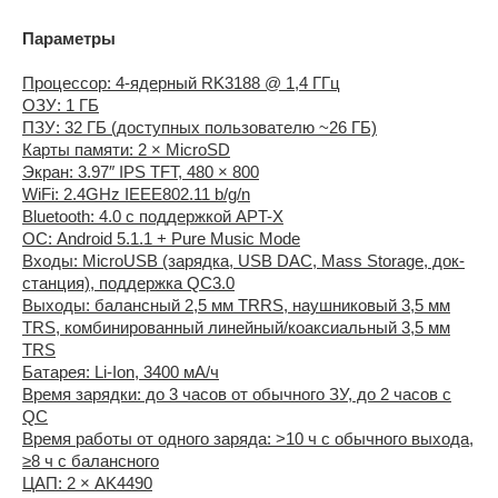
Параметры
Процессор: 4-ядерный RK3188 @ 1,4 ГГц
ОЗУ: 1 ГБ
ПЗУ: 32 ГБ (доступных пользователю ~26 ГБ)
Карты памяти: 2 × MicroSD
Экран: 3.97″ IPS TFT, 480 × 800
WiFi: 2.4GHz IEEE802.11 b/g/n
Bluetooth: 4.0 с поддержкой APT-X
ОС: Android 5.1.1 + Pure Music Mode
Входы: MicroUSB (зарядка, USB DAC, Mass Storage, док-
станция), поддержка QC3.0
Выходы: балансный 2,5 мм TRRS, наушниковый 3,5 мм
TRS, комбинированный линейный/коаксиальный 3,5 мм
TRS
Батарея: Li-Ion, 3400 мА/ч
Время зарядки: до 3 часов от обычного ЗУ, до 2 часов с
QC
Время работы от одного заряда: >10 ч с обычного выхода,
≥8 ч с балансного
ЦАП: 2 × AK4490