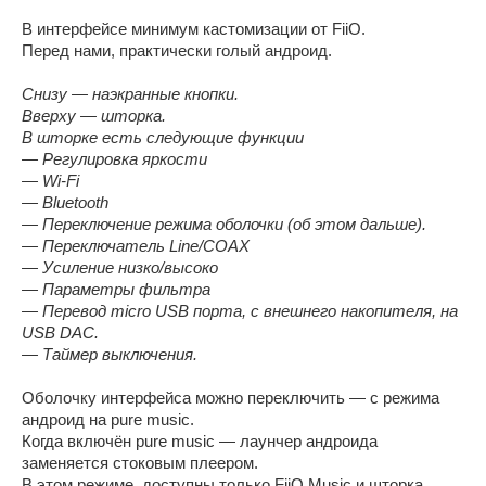
В интерфейсе минимум кастомизации от FiiO.
Перед нами, практически голый андроид.
Снизу — наэкранные кнопки.
Вверху — шторка.
В шторке есть следующие функции
— Регулировка яркости
— Wi-Fi
— Bluetooth
— Переключение режима оболочки (об этом дальше).
— Переключатель Line/COAX
— Усиление низко/высоко
— Параметры фильтра
— Перевод micro USB порта, с внешнего накопителя, на
USB DAC.
— Таймер выключения.
Оболочку интерфейса можно переключить — с режима
андроид на pure music.
Когда включён pure music — лаунчер андроида
заменяется стоковым плеером.
В этом режиме, доступны только FiiO Music и шторка