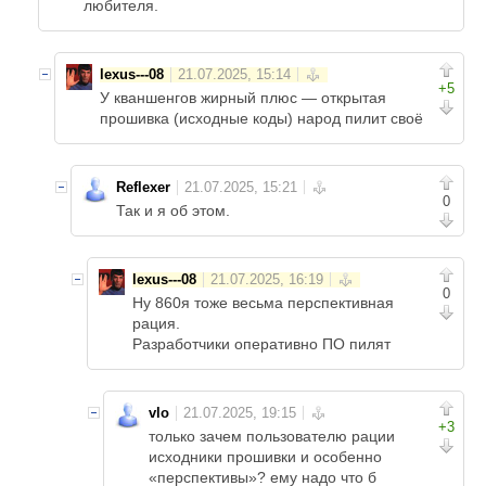
любителя.
lexus---08
+5
У кваншенгов жирный плюс — открытая
прошивка (исходные коды) народ пилит своё
Reflexer
0
Так и я об этом.
lexus---08
0
Ну 860я тоже весьма перспективная
рация.
Разработчики оперативно ПО пилят
vlo
+3
только зачем пользователю рации
исходники прошивки и особенно
«перспективы»? ему надо что б