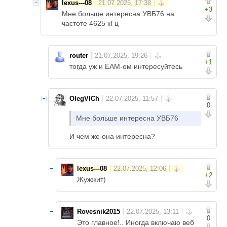
lexus---08
+3
Мне больше интересна УВБ76 на
частоте 4625 кГц
router
+1
тогда уж и EAM-ом интересуйтесь
OlegVlCh
0
Мне больше интересна УВБ76
И чем же она интересна?
lexus---08
+2
Жужжит)
Rovesnik2015
0
Это главное!.. Иногда включаю веб