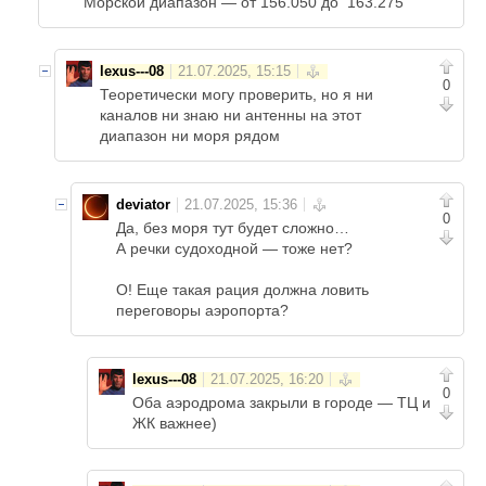
Морской диапазон — от 156.050 до 163.275
lexus---08
0
Теоретически могу проверить, но я ни
каналов ни знаю ни антенны на этот
диапазон ни моря рядом
deviator
0
Да, без моря тут будет сложно…
А речки судоходной — тоже нет?
О! Еще такая рация должна ловить
переговоры аэропорта?
lexus---08
0
Оба аэродрома закрыли в городе — ТЦ и
ЖК важнее)