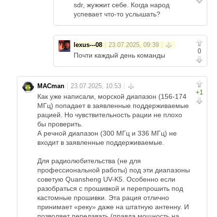
sdr, жужжит себе. Когда народ
успевает что-то услышать?
lexus---08
0
Почти каждый день команды
MACman
+1
Как уже написали, морской диапазон (156-174
МГц) попадает в заявленные поддерживаемые
рацией. Но чувствительность рации не плохо
бы проверить.
А речной диапазон (300 МГц и 336 МГц) не
входит в заявленные поддерживаемые.
Для радиолюбительства (не для
профессиональной работы) под эти диапазоны
советую Quansheng UV-K5. Особенно если
разобраться с прошивкой и перепрошить под
кастомные прошивки. Эта рация отлично
принимает «реку» даже на штатную антенну. И
позволяет передавать (правда мощность на