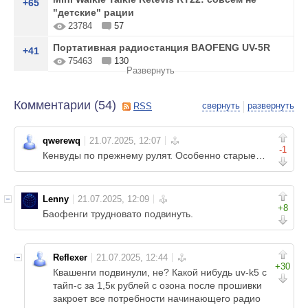
+65
"детские" рации
23784
57
Портативная радиостанция BAOFENG UV-5R
+41
75463
130
Развернуть
Комментарии (
54
)
свернуть
развернуть
RSS
qwerewq
-1
Кенвуды по прежнему рулят. Особенно старые…
Lenny
+8
Баофенги трудновато подвинуть.
Reflexer
+30
Квашенги подвинули, не? Какой нибудь uv-k5 с
тайп-с за 1,5к рублей с озона после прошивки
закроет все потребности начинающего радио