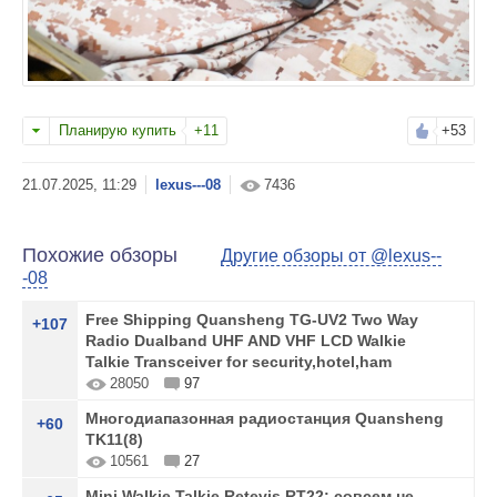
Планирую купить
+11
+53
lexus---08
7436
Похожие обзоры
Другие обзоры от @lexus--
-08
Free Shipping Quansheng TG-UV2 Two Way
+107
Radio Dualband UHF AND VHF LCD Walkie
Talkie Transceiver for security,hotel,ham
28050
97
Многодиапазонная радиостанция Quansheng
+60
TK11(8)
10561
27
Mini Walkie Talkie Retevis RT22: совсем не