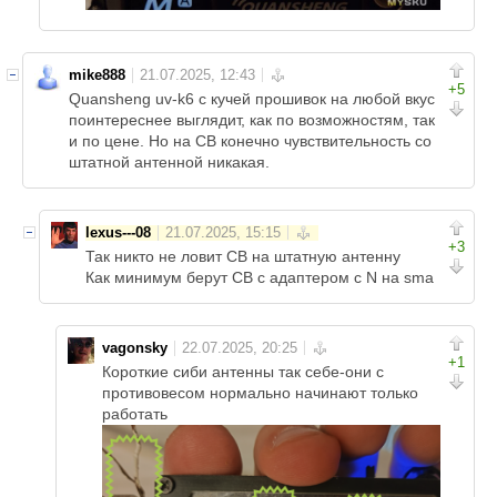
mike888
+5
Quansheng uv-k6 с кучей прошивок на любой вкус
поинтереснее выглядит, как по возможностям, так
и по цене. Но на СВ конечно чувствительность со
штатной антенной никакая.
lexus---08
+3
Так никто не ловит СВ на штатную антенну
Как минимум берут СВ с адаптером с N на sma
vagonsky
+1
Короткие сиби антенны так себе-они с
противовесом нормально начинают только
работать