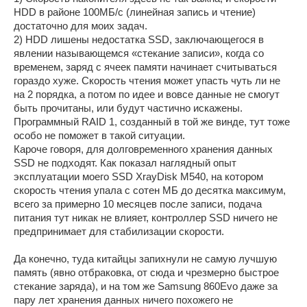
HDD в районе 100МБ/c (линейная запись и чтение)
достаточно для моих задач.
2) HDD лишены недостатка SSD, заключающегося в
явлении называющемся «стекание записи», когда со
временем, заряд с ячеек памяти начинает считываться
гораздо хуже. Скорость чтения может упасть чуть ли не
на 2 порядка, а потом по идее и вовсе данные не смогут
быть прочитаны, или будут частично искажены.
Программный RAID 1, созданный в той же винде, тут тоже
особо не поможет в такой ситуации.
Кароче говоря, для долговременного хранения данных
SSD не подходят. Как показал наглядный опыт
эксплуатации моего SSD XrayDisk M540, на котором
скорость чтения упала с сотен МБ до десятка максимум,
всего за примерно 10 месяцев после записи, подача
питания тут никак не влияет, контроллер SSD ничего не
предпринимает для стабилизации скорости.
Да конечно, туда китайцы запихнули не самую лучшую
память (явно отбраковка, от сюда и чрезмерно быстрое
стекание заряда), и на том же Samsung 860Evo даже за
пару лет хранения данных ничего похожего не