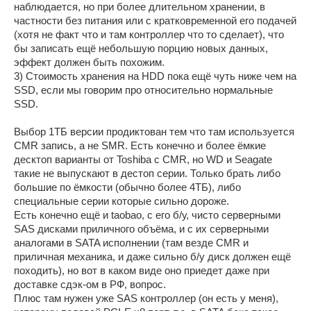
наблюдается, но при более длительном хранении, в
частности без питания или с кратковременной его подачей
(хотя не факт что и там контроллер что то сделает), что
бы записать ещё небольшую порцию новых данных,
эффект должен быть похожим.
3) Стоимость хранения на HDD пока ещё чуть ниже чем на
SSD, если мы говорим про относительно нормальные
SSD.
Выбор 1ТБ версии продиктован тем что там используется
CMR запись, а не SMR. Есть конечно и более ёмкие
десктоп варианты от Toshiba с CMR, но WD и Seagate
такие не выпускают в дестоп серии. Только брать либо
большие по ёмкости (обычно более 4ТБ), либо
специальные серии которые сильно дороже.
Есть конечно ещё и taobao, с его б/у, чисто серверными
SAS дисками приличного объёма, и с их серверными
аналогами в SATA исполнении (там везде CMR и
приличная механика, и даже сильно б/у диск должен ещё
походить), но вот в каком виде оно приедет даже при
доставке сдэк-ом в РФ, вопрос.
Плюс там нужен уже SAS контроллер (он есть у меня),