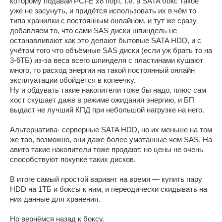
которому подавай PCI-E x8 порт, т.е. в SATA бокс такое
уже не засунуть, и придётся использовать их в чём то
типа хранилки с постоянным онлайном, и тут же сразу
добавляем то, что сами SAS диски шпиндель не
останавливают как это делают бытовые SATA HDD, и с
учётом того что объёмные SAS диски (если уж брать то на
3-6ТБ) из-за веса всего шпинделя с пластинами кушают
много, то расход энергии на такой постоянный онлайн
эксплуатации обойдётся в копеечку.
Ну и обдувать такие накопители тоже бы надо, плюс сам
хост скушает даже в режиме ожидания энергию, и БП
выдаст не лучший КПД при небольшой нагрузке на него.
Альтернатива- серверные SATA HDD, но их меньше на том
же тао, возможно, они даже более умотанные чем SAS. На
авито такие накопители тоже продают, но цены не очень
способствуют покупке таких дисков.
В итоге самый простой вариант на время — купить пару
HDD на 1ТБ и боксы к ним, и переодически скидывать на
них данные для хранения.
Но вернёмся назад к боксу.