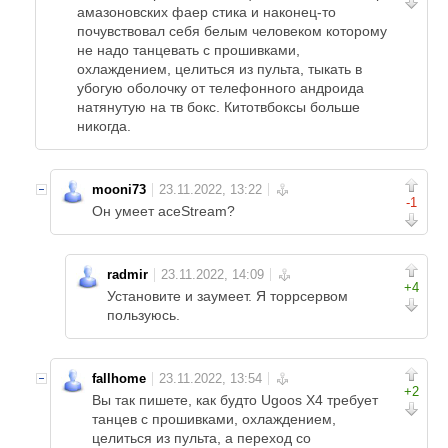
амазоновских фаер стика и наконец-то
почувствовал себя белым человеком которому
не надо танцевать с прошивками,
охлаждением, целиться из пульта, тыкать в
убогую оболочку от телефонного андроида
натянутую на тв бокс. Китотвбоксы больше
никогда.
mooni73
-1
Он умеет aceStream?
radmir
+4
Установите и заумеет. Я торрсервом
пользуюсь.
fallhome
+2
Вы так пишете, как будто Ugoos X4 требует
танцев с прошивками, охлаждением,
целиться из пульта, а переход cо