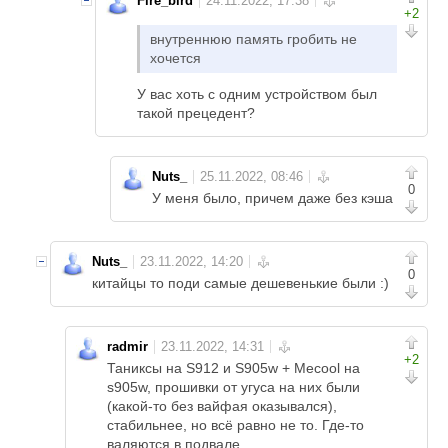
Fire_bird
+2
внутреннюю память гробить не
хочется
У вас хоть с одним устройством был
такой прецедент?
Nuts_
0
У меня было, причем даже без кэша
Nuts_
0
китайцы то поди самые дешевенькие были :)
radmir
+2
Таниксы на S912 и S905w + Mecool на
s905w, прошивки от угуса на них были
(какой-то без вайфая оказывался),
стабильнее, но всё равно не то. Где-то
валяются в подвале.