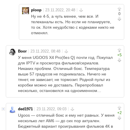
ploop
0
Ну не 4-5, а чуть менее, чем все. И
телеканалы есть. Но если не планируете,
то ок. Хотя неудобство с кодеками никто не
отменял.
Boor
+5
У меня UGOOS X4 Pro(без Q) почти год. Покупал
для IPTV и просмотра фильмов/сериалов.
Никаких проблем. Отличный бокс. Температура
выше 57 градусов не поднималась. Ничего не
тянет, не зависает, не тормозит. Родной пульт из
коробки можно не доставать. Перепробовал
несколько, остановился на одноименном…
ded1971
+2
Ugoos — отличный бокс и ему нет равных. У меня
несколько лет AM6 — до сих пор актуален.
Бюджетный вариант проигрывания фильмов 4К в