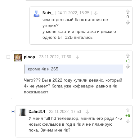
Nuts_
0
чем отдельный блок питания не
угодил?
у меня кстати и приставка и диски от
одного БП 12В питались
ploop
+1
кроме 4к и 265
Чего??? Вы в 2022 году купили девайс, который
4к не умеет? Когда уже кофеварки давно в 4к
показывают.
Dafin314
+6
У меня full hd телевизор, менять его ради 4-5
новых фильмов в год в 4к я не планирую
пока. Зачем мне 4к?