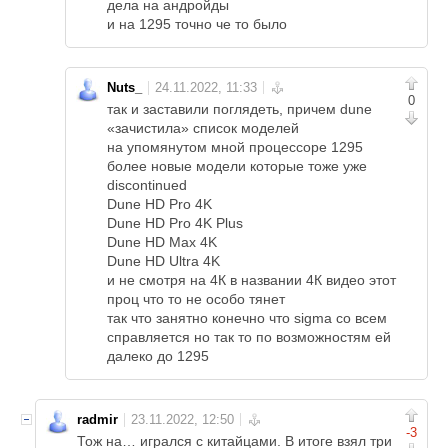
дела на андройды
и на 1295 точно че то было
Nuts_
0
так и заставили поглядеть, причем dune
«зачистила» список моделей
на упомянутом мной процессоре 1295
более новые модели которые тоже уже
discontinued
Dune HD Pro 4K
Dune HD Pro 4K Plus
Dune HD Max 4K
Dune HD Ultra 4K
и не смотря на 4К в названии 4К видео этот
проц что то не особо тянет
так что занятно конечно что sigma со всем
справляется но так то по возможностям ей
далеко до 1295
radmir
-3
Тож на… игрался с китайцами. В итоге взял три