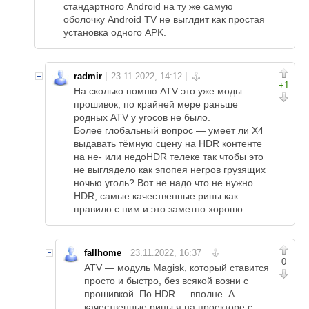
стандартного Android на ту же самую
оболочку Android TV не выглдит как простая
установка одного APK.
radmir
+1
На сколько помню ATV это уже моды
прошивок, по крайней мере раньше
родных ATV у угосов не было.
Более глобальный вопрос — умеет ли Х4
выдавать тёмную сцену на HDR контенте
на не- или недоHDR телеке так чтобы это
не выглядело как эпопея негров грузящих
ночью уголь? Вот не надо что не нужно
HDR, самые качественные рипы как
правило с ним и это заметно хорошо.
fallhome
0
ATV — модуль Magisk, который ставится
просто и быстро, без всякой возни с
прошивкой. По HDR — вполне. А
качественные рипы я на проекторе с