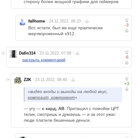
сторону более мощной графики для геймеров
fallhome
-3
Вот, кстати, был же еще практически
мертвороженный s912.
Dafin314
-6
раскрыть комментарий
Z2K
+3
«видео входы и выходы на любой вкус,
композит, компонент
»
— угу —
с кард, АВ
. Притащил с помойки ЦРТ
телик, смотришь и думаешь — и за этот ужас
люди платили бешенные деньги.