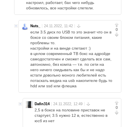
настроил, работает, бах чего нибудь
обновилось, все настройки слетели.
Nuts_
0
если 3.5 диск по USB то это значит что он в
боксе со своим блоком питания, какие
проблемы то.
настройки и на винде слетают :)
в целом современный ТВ бокс на адройде
самодостаточен и сможет сделать все сам,
автономно, без компа — т.е. по сети на
него ничего скидывать как бы и не надо
кстати довольно моного любителей есть
потаскать медиа на usb накопителе будь то
hdd или ssd или флешка
Dafin314
0
2,5 в боксе на половине приставок не
стартует, 3.5 нужно 12 в, естественно в
юсб из нет