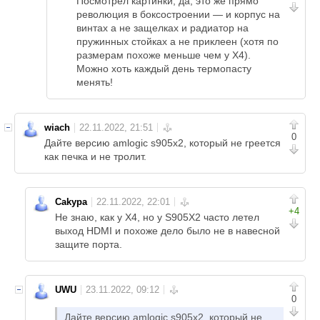
Посмотрел картинки, да, это же прямо
революция в боксостроении — и корпус на
винтах а не защелках и радиатор на
пружинных стойках а не приклеен (хотя по
размерам похоже меньше чем у X4).
Можно хоть каждый день термопасту
менять!
wiach
0
Дайте версию amlogic s905x2, который не греется
как печка и не тролит.
Cakypa
+4
Не знаю, как у Х4, но у S905X2 часто летел
выход HDMI и похоже дело было не в навесной
защите порта.
UWU
0
Дайте версию amlogic s905x2, который не