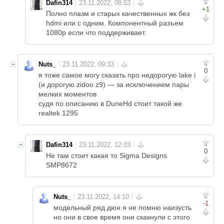
Dafin314
+1
Полно плазм и старых качественных жк без
hdmi или с одним. Компонентный разъем
1080p если что поддерживает.
Nuts_
0
я тоже самое могу сказать про недорогую lake i
(и дорогую zidoo z9) — за исключением пары
мелких моментов
судя по описанию в DuneHd стоит такой же
realtek 1295
Dafin314
0
Не там стоит какая то Sigma Designs
SMP8672
Nuts_
-1
модельный ряд дюн я не помню наизусть
но они в свое время они скакнули с этого