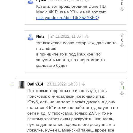
0
Кстати, вот прошлогодняя Dune HD
Magic 4K Plus на X3 и у неё вот так:
disk.yandex.ru/d/d-TtIs35ZYKFlQ
Nuts_
0
тут ключевое слово «старые», дальше то
на android
в принципе то и под linux кое что
запустить можно, но оперативки то
маловато будет
Dafin314
+1
Потоковые торренты не использую, есть
поисковик с кинозалами, сезонвар и т.д.
Ютуб, есть но не торт. Насчёт дисков, в дюну
ставится 3.5" и отлично работает, доступен по
сети и т.д. С твбоксами, только 2.5", и то не
всякому хватает силы раскрутить шпиндель,
нужно доппитание, сделать его доступным в
локалке, нужен шаманский танец, вроде все