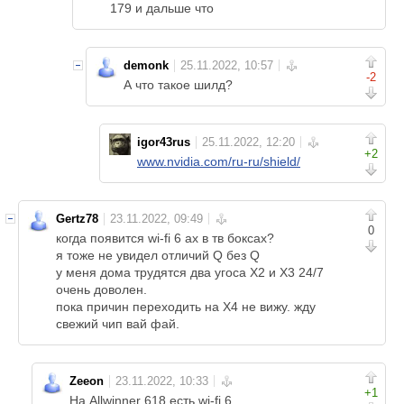
179 и дальше что
demonk
-2
А что такое шилд?
igor43rus
+2
www.nvidia.com/ru-ru/shield/
Gertz78
0
когда появится wi-fi 6 ax в тв боксах?
я тоже не увидел отличий Q без Q
у меня дома трудятся два угоса Х2 и Х3 24/7
очень доволен.
пока причин переходить на X4 не вижу. жду
свежий чип вай фай.
Zeeon
+1
На Allwinner 618 есть wi-fi 6