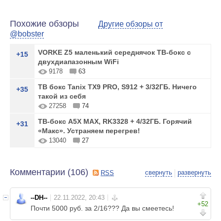
Похожие обзоры
Другие обзоры от
@bobster
VORKE Z5 маленький середнячок ТВ-бокс с
+15
двухдиапазонным WiFi
9178
63
ТВ бокс Tanix TX9 PRO, S912 + 3/32ГБ. Ничего
+35
такой из себя
27258
74
ТВ-бокс A5X MAX, RK3328 + 4/32ГБ. Горячий
+31
«Макс». Устраняем перегрев!
13040
27
Комментарии (
106
)
свернуть
развернуть
RSS
--DH--
+52
Почти 5000 руб. за 2/16??? Да вы смеетесь!