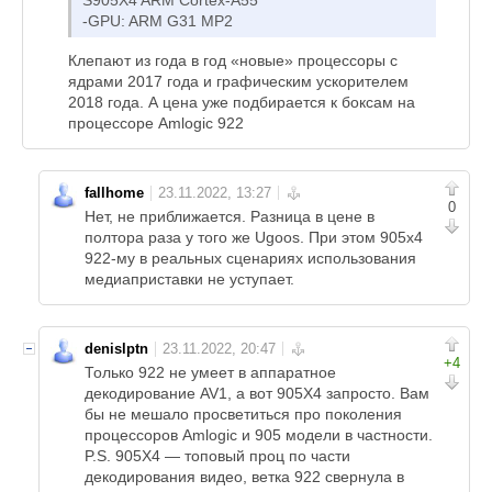
S905X4 ARM Cortex-A55
-GPU: ARM G31 MP2
Клепают из года в год «новые» процессоры с
ядрами 2017 года и графическим ускорителем
2018 года. А цена уже подбирается к боксам на
процессоре Amlogic 922
fallhome
0
Нет, не приближается. Разница в цене в
полтора раза у того же Ugoos. При этом 905x4
922-му в реальных сценариях использования
медиаприставки не уступает.
denislptn
+4
Только 922 не умеет в аппаратное
декодирование AV1, а вот 905X4 запросто. Вам
бы не мешало просветиться про поколения
процессоров Amlogic и 905 модели в частности.
P.S. 905X4 — топовый проц по части
декодирования видео, ветка 922 свернула в