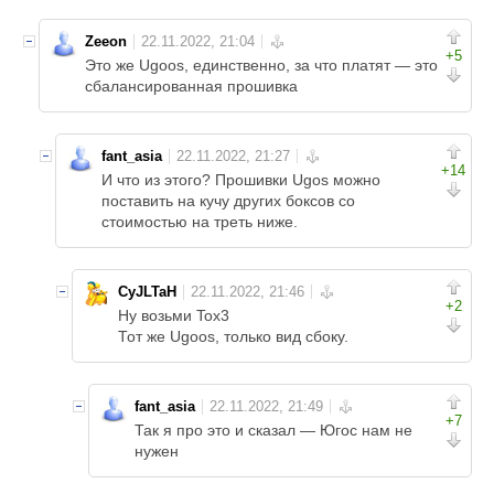
Zeeon
+5
Это же Ugoos, единственно, за что платят — это
сбалансированная прошивка
fant_asia
+14
И что из этого? Прошивки Ugos можно
поставить на кучу других боксов со
стоимостью на треть ниже.
CyJLTaH
+2
Ну возьми Tox3
Тот же Ugoos, только вид сбоку.
fant_asia
+7
Так я про это и сказал — Югос нам не
нужен