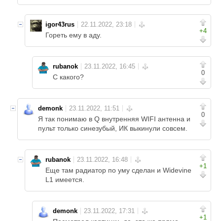
igor43rus
+4
Гореть ему в аду.
rubanok
0
С какого?
demonk
0
Я так понимаю в Q внутренняя WIFI антенна и
пульт только синезубый, ИК выкинули совсем.
rubanok
+1
Еще там радиатор по уму сделан и Widevine
L1 имеется.
demonk
+1