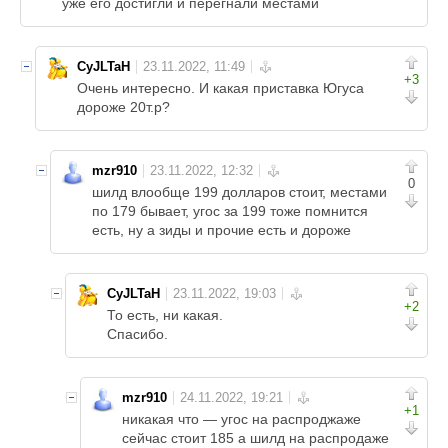
уже его достигли и перегнали местами
CyJLTaH
+3
Очень интересно. И какая приставка Югуса
дороже 20т.р?
mzr910
0
шилд влообще 199 долларов стоит, местами
по 179 бывает, угос за 199 тоже помнится
есть, ну а зиды и прочие есть и дороже
CyJLTaH
+2
То есть, ни какая.
Спасибо.
mzr910
+1
никакая что — угос на распроджаже
сейчас стоит 185 а шилд на распродаже