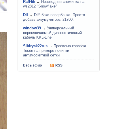
Raff4ik
→
Новогодняя снежинка на
ws2812 "Snowflake"
DII
→
DIY бокс повербанка. Просто
добавь аккумуляторы 21700.
window39
→
Универсальный
переключаемый диагностический
кабель KKL-Line
Sibiryak22rus
→
Проблема корабля
Тесея на примере починки
антимоскитной сетки
Весь эфир
RSS