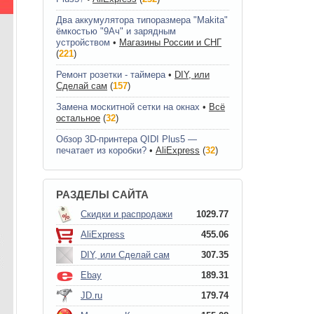
Два аккумулятора типоразмера "Makita"
ёмкостью "9Ач" и зарядным
устройством
•
Магазины России и СНГ
(
221
)
Ремонт розетки - таймера
•
DIY, или
Сделай сам
(
157
)
Замена москитной сетки на окнах
•
Всё
остальное
(
32
)
Обзор 3D-принтера QIDI Plus5 —
печатает из коробки?
•
AliExpress
(
32
)
РАЗДЕЛЫ САЙТА
Скидки и распродажи
1029.77
AliExpress
455.06
DIY, или Сделай сам
307.35
Ebay
189.31
JD.ru
179.74