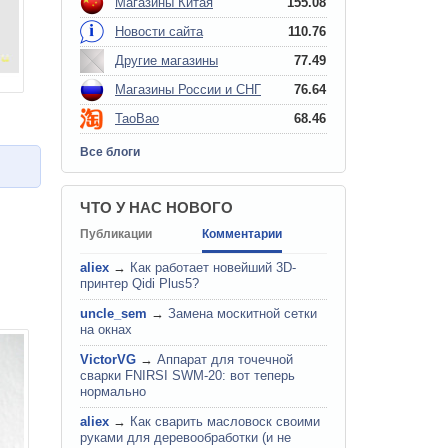
Магазины Китая
155.08
Новости сайта
110.76
Другие магазины
77.49
Магазины России и СНГ
76.64
TaoBao
68.46
Все блоги
ЧТО У НАС НОВОГО
Публикации
Комментарии
aliex
→
Как работает новейший 3D-
принтер Qidi Plus5?
uncle_sem
→
Замена москитной сетки
на окнах
VictorVG
→
Аппарат для точечной
сварки FNIRSI SWM-20: вот теперь
нормально
aliex
→
Как сварить масловоск своими
руками для деревообработки (и не