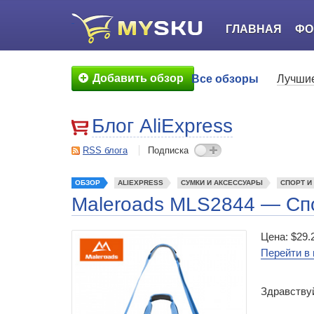
ГЛАВНАЯ
ФО
Добавить обзор
Все обзоры
Лучшие
Блог AliExpress
RSS блога
Подписка
ОБЗОР
ALIEXPRESS
СУМКИ И АКСЕССУАРЫ
СПОРТ И
Maleroads MLS2844 — Спо
Цена: $29.
Перейти в 
Здравствуй