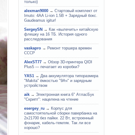
только)
alexman9000
→
Стартовый комплект от
Imuto: 4АА Li-ion 1.5В + Зарядный бокс.
Gaudeamus igitur!
SergeySN
→
Как «вылечить» китайскую
флешку на 16 ТБ. История одного
расследования
vaskapro
→
Ремонт торшера времен
СССР
AlexST77
→
Обзор 3D-принтера QIDI
Plus5 — печатает из коробки?
YAS1
→
Два аккумулятора типоразмера
"Makita" ёмкостью "9Ач" и зарядным
устройством
aik
→
Электронная книга 6" АтласБук
"Скрипт": нацелена на чтение
esergey_ru
→
Корпус для
самостоятельной сборки павербанка на
2х21700 без пайки. 22 Вт, встроенный
фонарик, кабель-темляк. Так ли все
хорошо?