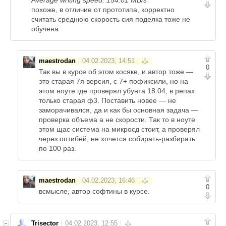
Average writing speed: 154.01 MB/s
похоже, в отличие от прототипа, корректно
считать среднюю скорость сия поделка тоже не
обучена.
maestrodan
0
Так вы в курсе об этом косяке, и автор тоже —
это старая 7я версия, с 7+ пофиксили, но на
этом ноуте где проверял убунта 18.04, в репах
только старая ф3. Поставить новее — не
заморачивался, да и как бы основная задача —
проверка объема а не скорости. Так то в ноуте
этом щас система на микросд стоит, а проверял
через оптибей, не хочется собирать-разбирать
по 100 раз.
maestrodan
0
всмысле, автор софтины в курсе.
Trisector