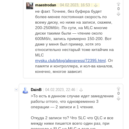
maestrodan
0
не факт. Точнее, без буфера будет
более-менее постоянная скорость по
всему диску, но ниже на записи, скажем,
200-250Мб/с. По сути, на MLC многие
диски такими были — чтение около
600Мб/с, запись примерно 150-200. Вот
даже у меня был пример, хотя это
относительно нестарый тоже китайчик на
MLC
mysku.club/blog/aliexpress/72395.html
. От
памяти и контроллера, и кол-ва каналов,
конечно, многое зависит.
DainB
0
>То есть в данном случае идет замедление
работы оттого, что одновременно 3
операции — 2 записи и 1 чтение.
Откуда 2 записи то? Что SLC что QLC и все
между ними пишется всего один раз, при
переходе с SLC на MLC и дальше