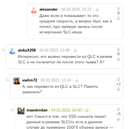
alexanster
0
Даже если и показывает, то это
средняя скорость, а вопрос был, как я
понял, про прямую запись после
исчерпания SLC-кеша.
aleksX208
0
Интересно, его можно перевести из QLC в режим
SLC и не получится ли после этого тыква? А?
vadim72
+2
А, как перевести из QLC в SLC? Память
заменить?
maestrodan
+5
нет. Смысл в том, что SSD сначала пишет
данные в режиме SLC(то есть в данном
случае до примерно 100Гб объема записи —