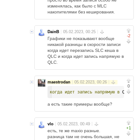
просто во время записи особо не
изменялась, как было с MLC
накопителями без кеширования.
DainB
-2
Графики не показывают вообще
никакой разницы в скорости записи
когда идет перезапиcь SLC кеша в
QLC и когда идет запись напрямую в
QLC.
maestrodan
0
когда
идет
запись
напрямую
в
 QLC
а есть такие примеры вообще?
vlo
+1
есть, те же maxio разные.
разница там не очень большая, не