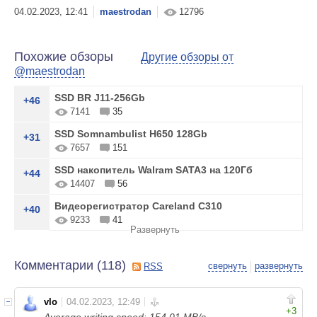
maestrodan
12796
Похожие обзоры
Другие обзоры от
@maestrodan
SSD BR J11-256Gb
+46
7141
35
SSD Somnambulist H650 128Gb
+31
7657
151
SSD накопитель Walram SATA3 на 120Гб
+44
14407
56
Видеорегистратор Careland C310
+40
9233
41
Развернуть
Комментарии (
118
)
свернуть
развернуть
RSS
vlo
+3