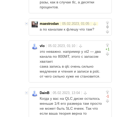
разы, как в случае tlc, а десятки
процентов.
maestrodan
0
а по каналам к флешу что там?
vlo
+1
это неважно. например у xt2 — два
канала по 800MT, этого с запасом
хватает.
сама запись в qlc очень сильно
медленее и чтения и записи в pslc.
от чего сильно хуже не становится.
DainB
-1
Когда у вас на QLC диске осталось
меньше 1/4 его размера там просто
не может быть SLC ячеек. Так что
если ваша теория верна то