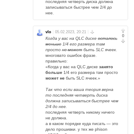
последняя четверть диска должна
записываться быстрее чем 2/4 до
нее.
vlo
0
Когда у вас на QLC диске
осталось
меньше
1/4 его размера там
просто
не может
быть SLC ячеек.
многовато ошибок фразе.
правильно:
«Когда у вас на QLC диске
занято
больше
1/4 его размера там просто
может не
быть SLC ячеек.»
Так что если ваша теория верна
то последняя четверть диска
должна записываться быстрее чем
2/4 до нее.
последняя четверть никому ничего
не должна.
а в каком порядке куда писать — это
дело прошивки. у тех же phison