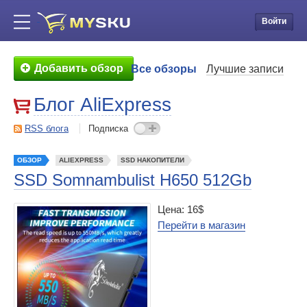
Войти
Добавить обзор
Все обзоры
Лучшие записи
Блог AliExpress
RSS блога
Подписка
ОБЗОР
ALIEXPRESS
SSD НАКОПИТЕЛИ
SSD Somnambulist H650 512Gb
Цена: 16$
Перейти в магазин