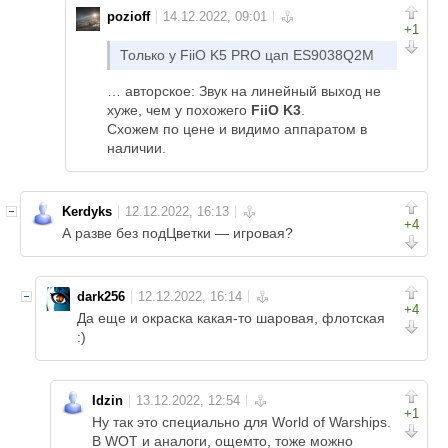
pozioff
+1
Только у FiiO K5 PRO цап ES9038Q2M
… авторское: Звук на линейный выход не
хуже, чем у похожего
FiiO K3
.
Схожем по цене и видимо аппаратом в
наличии.
Kerdyks
+4
А разве без подЦветки — игровая?
dark256
+4
Да еще и окраска какая-то шаровая, флотская
:)
Idzin
+1
Ну так это специально для World of Warships.
В WOT и аналоги, ощемто, тоже можно