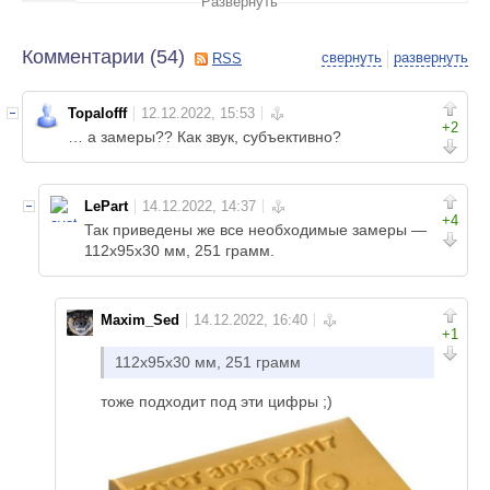
Развернуть
Комментарии (
54
)
свернуть
развернуть
RSS
Topalofff
+2
… а замеры?? Как звук, субъективно?
LePart
+4
Так приведены же все необходимые замеры —
112х95х30 мм, 251 грамм.
Maxim_Sed
+1
112х95х30 мм, 251 грамм
тоже подходит под эти цифры ;)