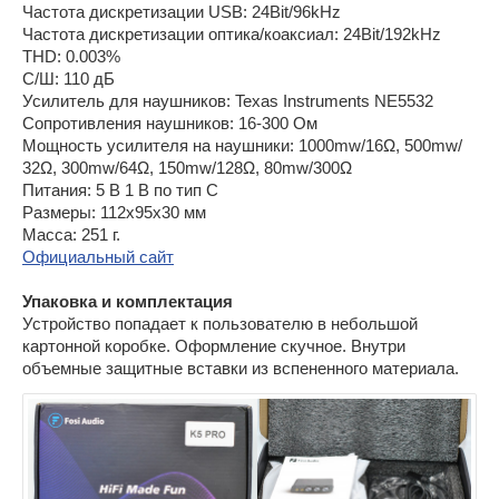
Частота дискретизации USB: 24Bit/96kHz
Частота дискретизации оптика/коаксиал: 24Bit/192kHz
THD: 0.003%
С/Ш: 110 дБ
Усилитель для наушников: Texas Instruments NE5532
Сопротивления наушников: 16-300 Ом
Мощность усилителя на наушники: 1000mw/16Ω, 500mw/
32Ω, 300mw/64Ω, 150mw/128Ω, 80mw/300Ω
Питания: 5 В 1 В по тип С
Размеры: 112х95х30 мм
Масса: 251 г.
Официальный сайт
Упаковка и комплектация
Устройство попадает к пользователю в небольшой
картонной коробке. Оформление скучное. Внутри
объемные защитные вставки из вспененного материала.