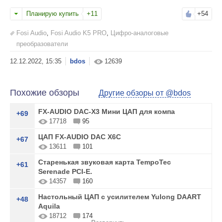
Планирую купить
+11
+54
Fosi Audio
,
Fosi Audio K5 PRO
,
Цифро-аналоговые
преобразователи
bdos
12639
Похожие обзоры
Другие обзоры от @bdos
FX-AUDIO DAC-X3 Мини ЦАП для компа
+69
17718
95
ЦАП FX-AUDIO DAC X6C
+67
13611
101
Старенькая звуковая карта TempoTec
+61
Serenade PCI-E.
14357
160
Настольный ЦАП с усилителем Yulong DAART
+48
Aquila
18712
174