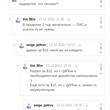
0
недорогой, это сколько?
Vot_Blin
0
В пределах 1 тыр желательно — DAC и
усилок-то не нужны.
serge_petrov
0
думаю за $15 такой вы не найдете
Vot_Blin
0
Нашёл за $11, но с ЦАПом и
необходимостью доработки напильником
:)
Ещё есть за $15, но с ЦАПом и, зачем-то,
аккумулятором.
serge_petrov
0