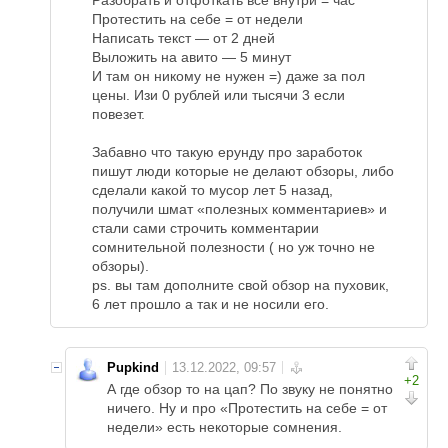
Разобрать и отфоткать все внутри = час
Протестить на себе = от недели
Написать текст — от 2 дней
Выложить на авито — 5 минут
И там он никому не нужен =) даже за пол
цены. Изи 0 рублей или тысячи 3 если
повезет.
Забавно что такую ерунду про заработок
пишут люди которые не делают обзоры, либо
сделали какой то мусор лет 5 назад,
получили шмат «полезных комментариев» и
стали сами строчить комментарии
сомнительной полезности ( но уж точно не
обзоры).
ps. вы там дополните свой обзор на пуховик,
6 лет прошло а так и не носили его.
Pupkind
+2
А где обзор то на цап? По звуку не понятно
ничего. Ну и про «Протестить на себе = от
недели» есть некоторые сомнения.