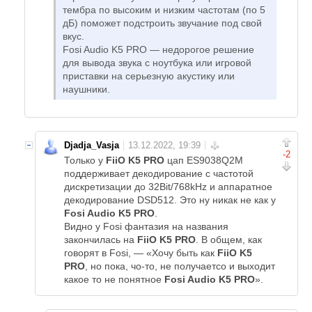
тембра по высоким и низким частотам (по 5
дБ) поможет подстроить звучание под свой
вкус.
Fosi Audio K5 PRO — недорогое решение
для вывода звука с ноутбука или игровой
приставки на серьезную акустику или
наушники.
Djadja_Vasja
-2
Только у
FiiO K5 PRO
цап ES9038Q2M
поддерживает декодирование с частотой
дискретизации до 32Bit/768kHz и аппаратное
декодирование DSD512. Это ну никак не как у
Fosi Audio K5 PRO
.
Видно у Fosi фантазия на названия
закончилась на
FiiO K5 PRO
. В общем, как
говорят в Fosi, — «Хочу быть как
FiiO K5
PRO
, но пока, чо-то, не получаетсо и выходит
какое то не понятное
Fosi Audio K5 PRO
».