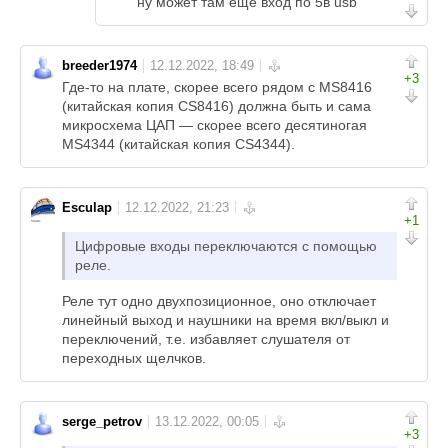
ну может там еще вход по 5в usb
breeder1974
+3
Где-то на плате, скорее всего рядом с MS8416
(китайская копия CS8416) должна быть и сама
микросхема ЦАП — скорее всего десятиногая
MS4344 (китайская копия CS4344).
Esculap
+1
Цифровые входы переключаются с помощью
реле.
Реле тут одно двухпозиционное, оно отключает
линейный выход и наушники на время вкл/выкл и
переключений, т.е. избавляет слушателя от
переходных щелчков.
serge_petrov
+3