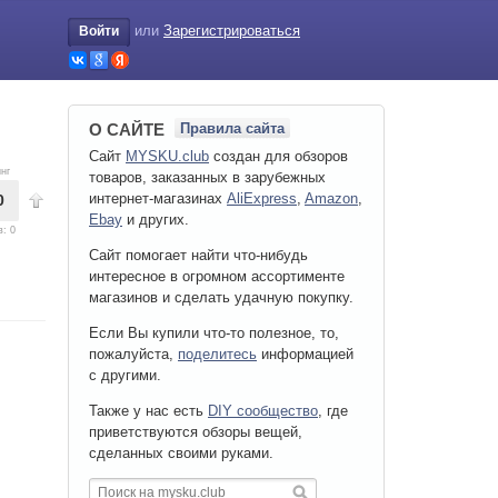
или
Зарегистрироваться
Войти
О САЙТЕ
Правила сайта
Сайт
MYSKU.club
cоздан для обзоров
нг
товаров, заказанных в зарубежных
интернет-магазинах
AliExpress
,
Amazon
,
0
Ebay
и других.
в:
0
Сайт помогает найти что-нибудь
интересное в огромном ассортименте
магазинов и сделать удачную покупку.
Если Вы купили что-то полезное, то,
пожалуйста,
поделитесь
информацией
с другими.
Также у нас есть
DIY сообщество
, где
приветствуются обзоры вещей,
сделанных своими руками.