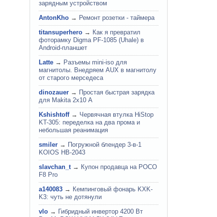
зарядным устройством
AntonKho
→
Ремонт розетки - таймера
titansuperhero
→
Как я превратил
фоторамку Digma PF-1085 (Uhale) в
Android-планшет
Latte
→
Разъемы mini-iso для
магнитолы. Внедряем AUX в магнитолу
от старого мерседеса
dinozauer
→
Простая быстрая зарядка
для Makita 2х10 А
Kshishtoff
→
Червячная втулка HiStop
KT-305: переделка на два прома и
небольшая реанимация
smiler
→
Погружной блендер 3-в-1
KOIOS HB-2043
slavchan_t
→
Купон продавца на POCO
F8 Pro
a140083
→
Кемпинговый фонарь KXK-
K3: чуть не дотянули
vlo
→
Гибридный инвертор 4200 Вт