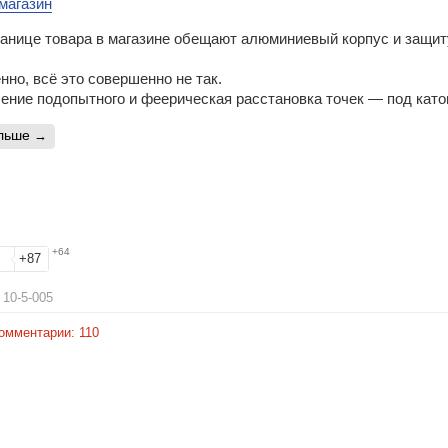
магазин
ранице товара в магазине обещают алюминиевый корпус и защит
нно, всё это совершенно не так.
ение подопытного и феерическая расстановка точек — под като
альше
+64
+87
10-5-005
омментарии:
110