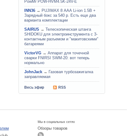
PowMr POW-HVM4.5K-24V-E
INN36
→
PUJIMAX 8 ААА Li-ion 1.5В +
Зарядный бокс за 540 р. Есть еще два
варианта комплектации
SAIRUS
→
Телескопическая штанга
SHIDOKU для электроинструмента с 3-
контактным разъемом и "макитовскими"
батареями
VictorVG
→
Аппарат для точечной
сварки FNIRSI SWM-20: вот теперь
нормально
JohnJack
→
Газовая турбозажигалка
заправляемая
Весь эфир
RSS
Мы в социальных сетях
телем
Обзоры товаров
.club