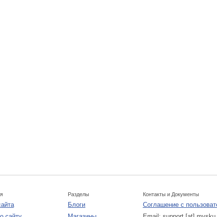
я
Разделы
Контакты и Документы
сайта
Блоги
Соглашение с пользова
о сайту
Магазины
Email:
support [at] mysku