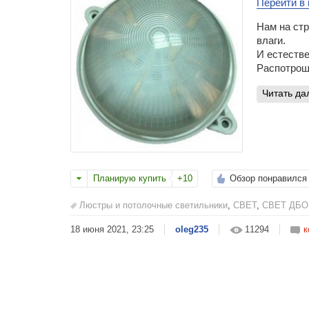
Перейти в 
Нам на ст
влаги.
И естестве
Распотрош
читать д
Планирую купить
+10
Обзор понравился
Люстры и потолочные светильники
,
СВЕТ
,
СВЕТ ДБО 
18 июня 2021, 23:25
oleg235
11294
к