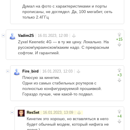
Думал на фото с характеристиками и порты
прописаны, не доглядел. Да, 100 мегабит, сеть
только 2.4ГГц
Vadim2S
+15
Zyxel Keenetic 4G — в ту же цену. Локально. На
русском\украинском\каким надо. С прекрасным
софтом. И гарантией.
Fire_bird
+3
Плюсую за кинетик.
Одни из самых стабильных роутеров с
полностью конфигурируемой прошивкой.
Гораздо лучше, чем какой-то подвал.
ResSet
+4
Кинетик это хорошо, но вставляться в него
будет обычный модем, который нифига не
ловит )