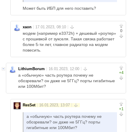
Может быть ИБП для него поставить?
xaon
0
модем (например e3372h) + дешевый «роутер»
с прошивкой от зукселя. Такая связка работает
более 5-ти лет, главное радиатор на модем
повесить.
LithiumBorum
+4
а «обычную» часть роутера почему не
обозревали? он даже не 5ГГц? порты гигабитные
или 100Мбит?
ResSet
+1
а «обычную» часть роутера почему не
обозревали? он даже не 5ГГц? порты
гигабитные или 100Мбит?