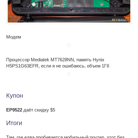
Модем
Процессор Mediatek MT7628NN, память Hynix
H5PS1G63EFR, если я не ошибаюсь, объем 1Гб
Купон
EP9522
даёт скидку $5
Итоги
Там, где едва пробивается мобильный роутер, этот без