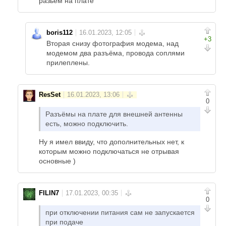
разьём на плате
boris112
+3
Вторая снизу фотография модема, над
модемом два разъёма, провода соплями
прилеплены.
ResSet
0
Разъёмы на плате для внешней антенны
есть, можно подключить.
Ну я имел ввиду, что дополнительных нет, к
которым можно подключаться не отрывая
основные )
FILIN7
0
при отключении питания сам не запускается
при подаче