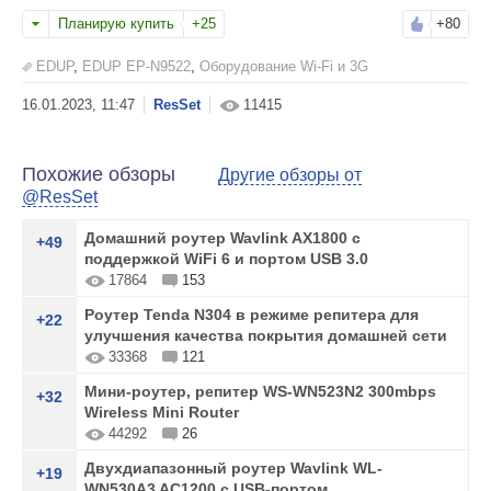
Планирую купить
+25
+80
EDUP
,
EDUP EP-N9522
,
Оборудование Wi-Fi и 3G
ResSet
11415
Похожие обзоры
Другие обзоры от
@ResSet
Домашний роутер Wavlink AX1800 с
+49
поддержкой WiFi 6 и портом USB 3.0
17864
153
Роутер Tenda N304 в режиме репитера для
+22
улучшения качества покрытия домашней сети
33368
121
Мини-роутер, репитер WS-WN523N2 300mbps
+32
Wireless Mini Router
44292
26
Двухдиапазонный роутер Wavlink WL-
+19
WN530A3 AC1200 с USB-портом