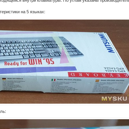
ходящейся внутри клавиатуры. По углам указаны производитель
теристики на 5 языках:
ль: