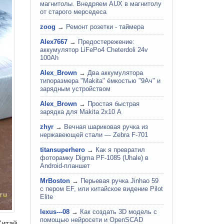
магнитолы. Внедряем AUX в магнитолу
от старого мерседеса
zoog
→
Ремонт розетки - таймера
Alex7667
→
Предостережение:
аккумулятор LiFePo4 Cheterdoli 24v
100Ah
Alex_Brown
→
Два аккумулятора
типоразмера "Makita" ёмкостью "9Ач" и
зарядным устройством
Alex_Brown
→
Простая быстрая
зарядка для Makita 2х10 А
zhyr
→
Вечная шариковая ручка из
нержавеющей стали — Zebra F-701
titansuperhero
→
Как я превратил
фоторамку Digma PF-1085 (Uhale) в
Android-планшет
MrBoston
→
Перьевая ручка Jinhao 59
с пером EF, или китайское видение Pilot
Elite
lexus---08
→
Как создать 3D модель с
помощью нейросети и OpenSCAD
Китай