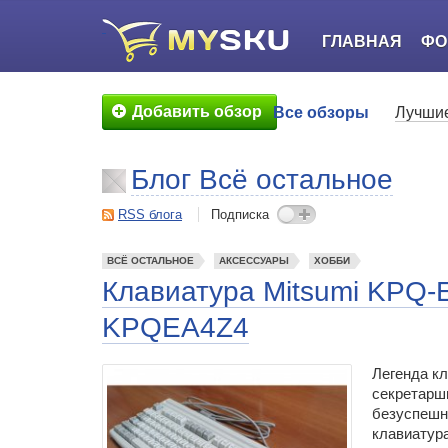
ГЛАВНАЯ
ФО
Добавить обзор
Все обзоры
Лучшие
Блог Всё остальное
RSS блога
Подписка
ВСЁ ОСТАЛЬНОЕ
АКСЕССУАРЫ
ХОББИ
Клавиатура Mitsumi KPQ
KPQEA4Z4
Легенда кл
секретарши
безуспешн
клавиатура