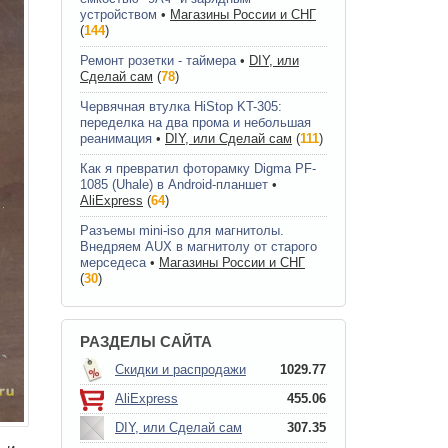
устройством
•
Магазины России и СНГ
(
144
)
Ремонт розетки - таймера
•
DIY, или
Сделай сам
(
78
)
Червячная втулка HiStop KT-305:
переделка на два прома и небольшая
реанимация
•
DIY, или Сделай сам
(
111
)
Как я превратил фоторамку Digma PF-
1085 (Uhale) в Android-планшет
•
AliExpress
(
64
)
Разъемы mini-iso для магнитолы.
Внедряем AUX в магнитолу от старого
мерседеса
•
Магазины России и СНГ
(
30
)
РАЗДЕЛЫ САЙТА
Скидки и распродажи
1029.77
AliExpress
455.06
DIY, или Сделай сам
307.35