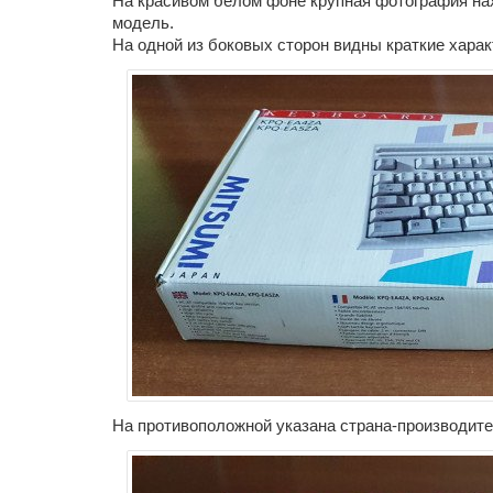
На красивом белом фоне крупная фотография на
модель.
На одной из боковых сторон видны краткие харак
На противоположной указана страна-производите