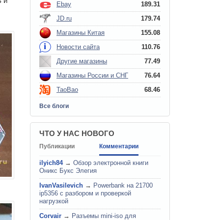
 и
Ebay
189.31
JD.ru
179.74
Магазины Китая
155.08
Новости сайта
110.76
Другие магазины
77.49
Магазины России и СНГ
76.64
TaoBao
68.46
Все блоги
ЧТО У НАС НОВОГО
Публикации
Комментарии
ilyich84
→
Обзор электронной книги
Оникс Букс Элегия
IvanVasilevich
→
Powerbank на 21700
ip5356 c разбором и проверкой
нагрузкой
Corvair
→
Разъемы mini-iso для